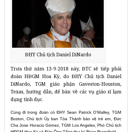
ĐHY Chủ tịch Daniel DiNardo
Trưa thứ năm 13-9-2018 này, ĐTC sẽ tiếp phái
đoàn HĐGM Hoa Kỳ, do ĐHY Chủ tịch Daniel
DiNardo, TGM giáo phận Gaveston-Houston,
Texas, hướng dẫn, để bàn về các vụ giáo sĩ lạm
dụng tính dục.
Cùng đi trong đoàn có ĐHY Sean Patrick O’Malley, TGM
Boston, Chủ tịch Ủy ban Tòa Thánh bảo vệ trẻ em, Đức
Cha Jose Horacio Gómez, TGM Los Angeles, Phó Chủ tịch
HĐGM Hoa Kỳ và Đức Ông Tổng thư ký Brian Bransfield.