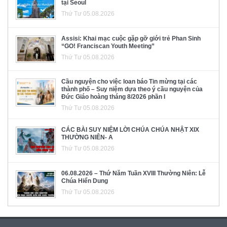
tại Seoul
Thứ Tư 05.08.2026
Assisi: Khai mạc cuộc gặp gỡ giới trẻ Phan Sinh
“GO! Franciscan Youth Meeting”
Thứ Tư 05.08.2026
Cầu nguyện cho việc loan báo Tin mừng tại các
thành phố – Suy niệm dựa theo ý cầu nguyện của
Đức Giáo hoàng tháng 8/2026 phần I
Thứ Tư 05.08.2026
CÁC BÀI SUY NIỆM LỜI CHÚA CHÚA NHẬT XIX
THƯỜNG NIÊN- A
Thứ Tư 05.08.2026
06.08.2026 – Thứ Năm Tuần XVIII Thường Niên: Lễ
Chúa Hiển Dung
Thứ Tư 05.08.2026