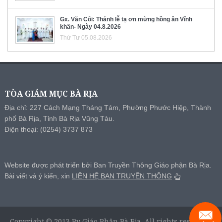
Gx. Văn Côi: Thánh lễ tạ ơn mừng hồng ân Vĩnh
khấn- Ngày 04.8.2026
Thứ Tư 05.08.2026
TÒA GIÁM MỤC BÀ RỊA
Địa chỉ: 227 Cách Mạng Tháng Tám, Phường Phước Hiệp, Thành
phố Bà Rịa, Tỉnh Bà Rịa Vũng Tàu.
Điện thoại: (0254) 3737 873
Website được phát triển bởi Ban Truyền Thông Giáo phận Bà Rịa.
Bài viết và ý kiến, xin
LIÊN HỆ BAN TRUYỀN THÔNG
Copyright © 2013 By Giáo Phận Bà Rịa, All rights reserved.