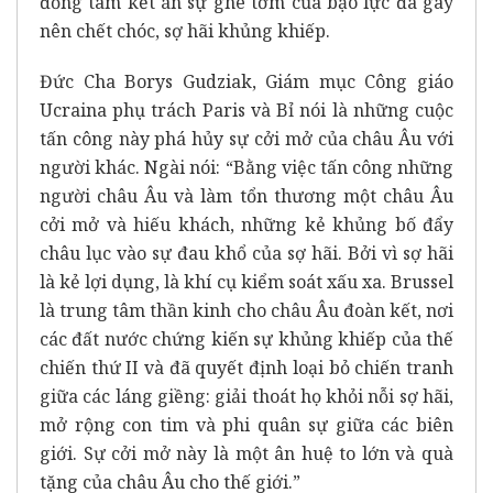
đồng tâm kết án sự ghê tởm của bạo lực đã gây
nên chết chóc, sợ hãi khủng khiếp.
Đức Cha Borys Gudziak, Giám mục Công giáo
Ucraina phụ trách Paris và Bỉ nói là những cuộc
tấn công này phá hủy sự cởi mở của châu Âu với
người khác. Ngài nói: “Bằng việc tấn công những
người châu Âu và làm tổn thương một châu Âu
cởi mở và hiếu khách, những kẻ khủng bố đẩy
châu lục vào sự đau khổ của sợ hãi. Bởi vì sợ hãi
là kẻ lợi dụng, là khí cụ kiểm soát xấu xa. Brussel
là trung tâm thần kinh cho châu Âu đoàn kết, nơi
các đất nước chứng kiến sự khủng khiếp của thế
chiến thứ II và đã quyết định loại bỏ chiến tranh
giữa các láng giềng: giải thoát họ khỏi nỗi sợ hãi,
mở rộng con tim và phi quân sự giữa các biên
giới. Sự cởi mở này là một ân huệ to lớn và quà
tặng của châu Âu cho thế giới.”