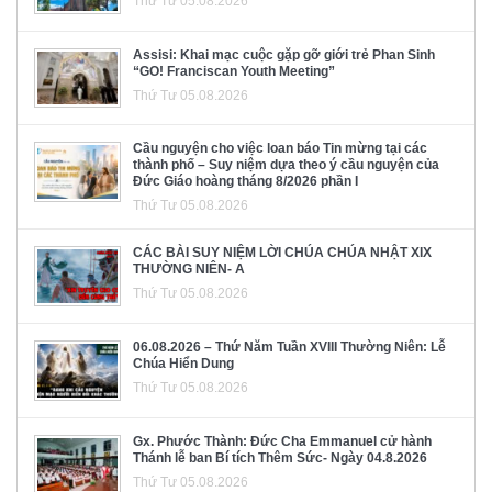
Thứ Tư 05.08.2026
Assisi: Khai mạc cuộc gặp gỡ giới trẻ Phan Sinh
“GO! Franciscan Youth Meeting”
Thứ Tư 05.08.2026
Cầu nguyện cho việc loan báo Tin mừng tại các
thành phố – Suy niệm dựa theo ý cầu nguyện của
Đức Giáo hoàng tháng 8/2026 phần I
Thứ Tư 05.08.2026
CÁC BÀI SUY NIỆM LỜI CHÚA CHÚA NHẬT XIX
THƯỜNG NIÊN- A
Thứ Tư 05.08.2026
06.08.2026 – Thứ Năm Tuần XVIII Thường Niên: Lễ
Chúa Hiển Dung
Thứ Tư 05.08.2026
Gx. Phước Thành: Đức Cha Emmanuel cử hành
Thánh lễ ban Bí tích Thêm Sức- Ngày 04.8.2026
Thứ Tư 05.08.2026