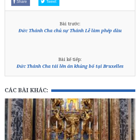
Share
Tweet
Bài trước:
Đức Thánh Cha chủ sự Thánh Lễ làm phép dầu
Bài kế tiếp:
Đức Thánh Cha tái lên án khủng bố tại Bruxelles
CÁC BÀI KHÁC: