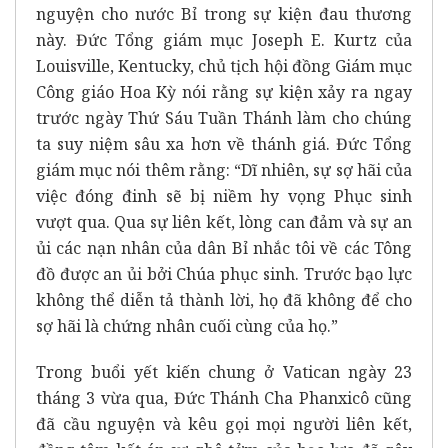
nguyện cho nước Bỉ trong sự kiện đau thương
này. Đức Tổng giám mục Joseph E. Kurtz của
Louisville, Kentucky, chủ tịch hội đồng Giám mục
Công giáo Hoa Kỳ nói rằng sự kiện xảy ra ngay
trước ngày Thứ Sáu Tuần Thánh làm cho chúng
ta suy niệm sâu xa hơn về thánh giá. Đức Tổng
giám mục nói thêm rằng: “Dĩ nhiên, sự sợ hãi của
việc đóng đinh sẽ bị niềm hy vọng Phục sinh
vượt qua. Qua sự liên kết, lòng can đảm và sự an
ủi các nạn nhân của dân Bỉ nhắc tôi về các Tông
đồ được an ủi bởi Chúa phục sinh. Trước bạo lực
không thể diễn tả thành lời, họ đã không để cho
sợ hãi là chứng nhân cuối cùng của họ.”
Trong buổi yết kiến chung ở Vatican ngày 23
tháng 3 vừa qua, Đức Thánh Cha Phanxicô cũng
đã cầu nguyện và kêu gọi mọi người liên kết,