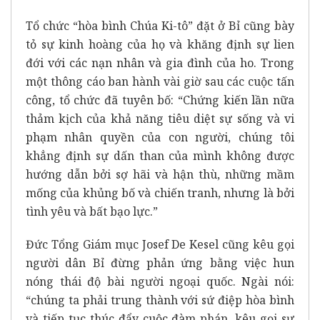
Tổ chức “hòa bình Chúa Ki-tô” đặt ở Bỉ cũng bày
tỏ sự kinh hoàng của họ và khăng định sự lien
đới với các nạn nhân và gia đình của ho. Trong
một thông cáo ban hành vài giờ sau các cuộc tấn
công, tổ chức đã tuyên bố: “Chứng kiến lần nữa
thảm kịch của khả năng tiêu diệt sự sống và vi
phạm nhân quyền của con người, chúng tôi
khẳng định sự dấn than của mình không được
hướng dẫn bởi sợ hãi và hận thù, những mầm
mống của khủng bố và chiến tranh, nhưng là bởi
tình yêu và bất bạo lực.”
Đức Tổng Giám mục Josef De Kesel cũng kêu gọi
người dân Bỉ đừng phản ứng bằng việc hun
nóng thái độ bài người ngoại quốc. Ngài nói:
“chúng ta phải trung thành với sứ điệp hòa bình
và tiếp tục thúc đẩy cuộc đàm phán, kêu gọi sự