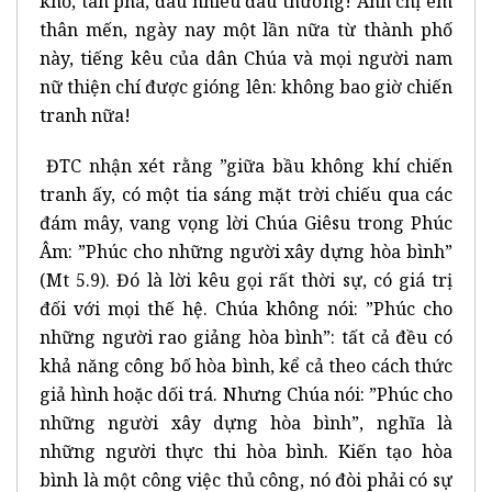
khổ, tàn phá, đau nhiêu đau thương! Anh chị em
thân mến, ngày nay một lần nữa từ thành phố
này, tiếng kêu của dân Chúa và mọi người nam
nữ thiện chí được gióng lên: không bao giờ chiến
tranh nữa!
ĐTC nhận xét rằng ”giữa bầu không khí chiến
tranh ấy, có một tia sáng mặt trời chiếu qua các
đám mây, vang vọng lời Chúa Giêsu trong Phúc
Âm: ”Phúc cho những người xây dựng hòa bình”
(Mt 5.9). Đó là lời kêu gọi rất thời sự, có giá trị
đối với mọi thế hệ. Chúa không nói: ”Phúc cho
những người rao giảng hòa bình”: tất cả đều có
khả năng công bố hòa bình, kể cả theo cách thức
giả hình hoặc dối trá. Nhưng Chúa nói: ”Phúc cho
những người xây dựng hòa bình”, nghĩa là
những người thực thi hòa bình. Kiến tạo hòa
bình là một công việc thủ công, nó đòi phải có sự