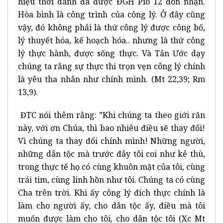
hiệu thời danh đã được ĐGH Piô 12 đón nhận.
Hòa bình là công trình của công lý. Ở đây cũng
vậy, đó không phải là thứ công lý được công bố,
lý thuyết hóa, kế hoạch hóa.. nhưng là thứ công
lý thực hành, được sống thực. Và Tân Ước dạy
chúng ta rằng sự thực thi trọn vẹn công lý chính
là yêu tha nhân như chính mình. (Mt 22,39; Rm
13,9).
ĐTC nói thêm rằng: ”Khi chúng ta theo giới răn
này, với ơn Chúa, thì bao nhiêu điều sẽ thay đổi!
Vì chúng ta thay đổi chính mình! Những người,
những dân tộc mà trước đây tôi coi như kẻ thù,
trong thực tế họ có cùng khuôn mặt của tôi, cùng
trái tim, cùng linh hồn như tôi. Chúng ta có cùng
Cha trên trời. Khi ấy công lý đích thực chính là
làm cho người ấy, cho dân tộc ấy, điều mà tôi
muốn được làm cho tôi, cho dân tộc tôi (Xc Mt