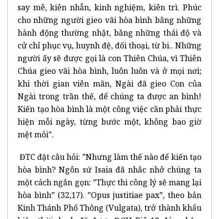
say mê, kiên nhẫn, kinh nghiệm, kiên trì. Phúc
cho những người gieo vãi hòa bình bằng những
hành động thường nhật, bằng những thái độ và
cử chỉ phục vụ, huynh đệ, đối thoại, từ bi.. Những
người ấy sẽ được gọi là con Thiên Chúa, vì Thiên
Chúa gieo vãi hòa bình, luôn luôn và ở mọi nơi;
khi thời gian viên mãn, Ngài đã gieo Con của
Ngài trong trần thế, để chúng ta được an bình!
Kiến tạo hòa bình là một công việc cần phải thực
hiện mỗi ngày, từng bước một, không bao giờ
mệt mỏi”.
ĐTC đặt câu hỏi: ”Nhưng làm thế nào để kiến tạo
hòa bình? Ngôn sứ Isaia đã nhắc nhở chúng ta
một cách ngắn gọn: ”Thực thi công lý sẽ mang lại
hòa bình” (32,17). ”Opus justitiae pax”, theo bản
Kinh Thánh Phổ Thông (Vulgata), trở thành khẩu