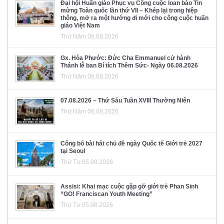
Đại hội Huấn giáo Phục vụ Công cuộc loan báo Tin
mừng Toàn quốc lần thứ VII – Khép lại trong hiệp
thông, mở ra một hướng đi mới cho công cuộc huấn
giáo Việt Nam
Thứ Năm 06.08.2026
Gx. Hòa Phước: Đức Cha Emmanuel cử hành
Thánh lễ ban Bí tích Thêm Sức- Ngày 06.08.2026
Thứ Năm 06.08.2026
07.08.2026 – Thứ Sáu Tuần XVIII Thường Niên
Thứ Năm 06.08.2026
Công bố bài hát chủ đề ngày Quốc tế Giới trẻ 2027
tại Seoul
Thứ Tư 05.08.2026
Assisi: Khai mạc cuộc gặp gỡ giới trẻ Phan Sinh
“GO! Franciscan Youth Meeting”
Thứ Tư 05.08.2026