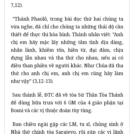
7,12).
”Thánh Phaolô, trong bài đọc thứ hai chúng ta
vừa nghe, đã chỉ cho chúng ta những thái độ cần
thiết để thực thi hòa bình. Thánh nhân viết: ”Anh
chị em hãy mặc lấy những tâm tình dịu dàng,
nhân lành, khiêm tốn, hiền từ, đại đảm, chịu
đựng lẫn nhau và tha thứ cho nhau, nếu ai có
điều than phiền về người khác. Như Chúa đã tha
thứ cho anh chị em, anh chị em cũng hãy làm
như vậy” (3,12-13).
Sau thánh lễ, ĐTC đã về tòa Sứ Thần Tòa Thánh
để dùng bữa trưa với 6 GM của 4 giáo phận tại
Bosni và các vị thuộc đoàn tùy tùng.
Ban chiều ngài gặp các LM, tu sĩ, chủng sinh ở
Nhà thờ chính tòa Sarajevo, rồi gặp các vị lãnh