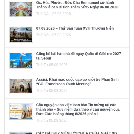
Gx. Hòa Phước: Đức Cha Emmanuel cử hành
Thánh lễ ban Bí tích Thêm Sức- Ngày 06.08.2026
Thứ Năm 06.08.2026
07.08.2026 – Thứ Sáu Tuần XVIII Thường Niên
Thứ Năm 06.08.2026
Công bố bài hát chủ đề ngày Quốc tế Giới trẻ 2027
tại Seoul
Thứ Tư 05.08.2026
Assisi: Khai mạc cuộc gặp gỡ giới trẻ Phan Sinh
“GO! Franciscan Youth Meeting”
Thứ Tư 05.08.2026
Cầu nguyện cho việc loan báo Tin mừng tại các
thành phố – Suy niệm dựa theo ý cầu nguyện của
Đức Giáo hoàng tháng 8/2026 phần I
Thứ Tư 05.08.2026
CÁC BÀI SUY NIỆM LỜI CHÚA CHÚA NHẬT XIX