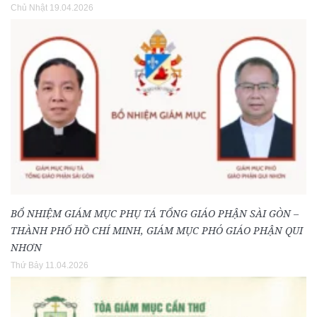
Chủ Nhật 19.04.2026
BỔ NHIỆM GIÁM MỤC PHỤ TÁ TỔNG GIÁO PHẬN SÀI GÒN –
THÀNH PHỐ HỒ CHÍ MINH, GIÁM MỤC PHÓ GIÁO PHẬN QUI
NHƠN
Thứ Bảy 11.04.2026