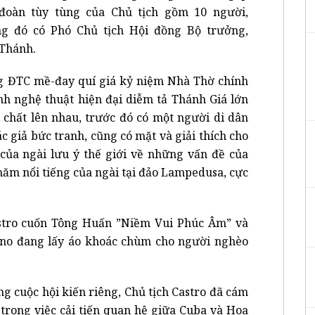
đoàn tùy tùng của Chủ tịch gồm 10 người,
ng đó có Phó Chủ tịch Hội đồng Bộ trưởng,
 Thánh.
ng ĐTC mề-đay quí giá kỷ niệm Nhà Thờ chính
nh nghệ thuật hiện đại diễm tả Thánh Giá lớn
hất lên nhau, trước đó có một người di dân
c giả bức tranh, cũng có mặt và giải thích cho
của ngài lưu ý thế giới về những vấn đề của
thăm nổi tiếng của ngài tại đảo Lampedusa, cực
stro cuốn Tông Huấn ”Niềm Vui Phúc Âm” và
ino đang lấy áo khoác chùm cho người nghèo
g cuộc hội kiến riêng, Chủ tịch Castro đã cám
c trong việc cải tiến quan hệ giữa Cuba và Hoa