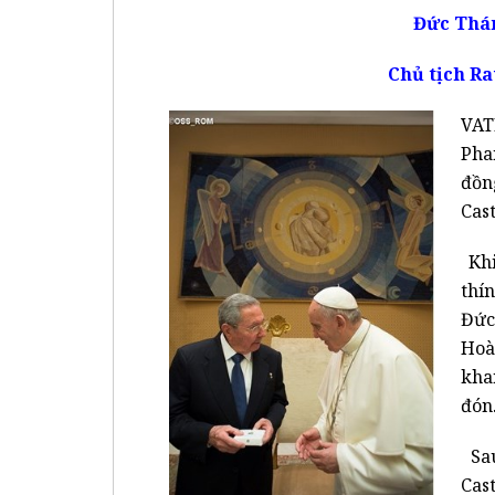
Đức Thán
Chủ tịch Ra
VAT
Pha
đồn
Cast
Khi
thí
Đức
Hoà
kha
đón
Sau
Cas