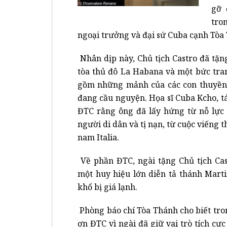
gỡ 
tro
ngoại trưởng và đại sứ Cuba cạnh Tòa
Nhân dịp này, Chủ tịch Castro đã tặ
tòa thủ đô La Habana và một bức tra
gồm những mảnh của các con thuyền c
đang cầu nguyện. Họa sĩ Cuba Kcho, tá
ĐTC rằng ông đã lấy hứng từ nỗ lực 
người di dân và tị nạn, từ cuộc viếng 
nam Italia.
Về phần ĐTC, ngài tặng Chủ tịch Ca
một huy hiệu lớn diễn tả thánh Mart
khổ bị giá lạnh.
Phòng báo chí Tòa Thánh cho biết tron
ơn ĐTC vì ngài đã giữ vai trò tích cự