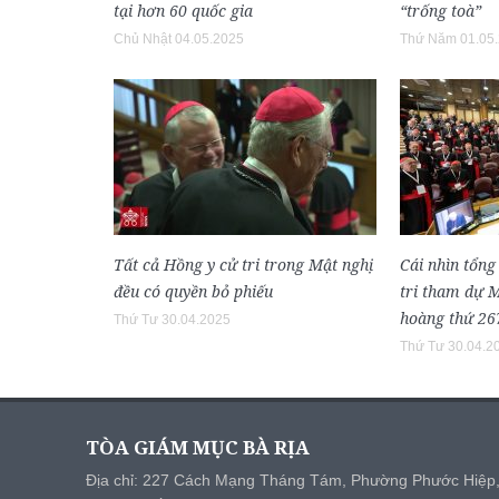
tại hơn 60 quốc gia
“trống toà”
Chủ Nhật 04.05.2025
Thứ Năm 01.05
Tất cả Hồng y cử tri trong Mật nghị
Cái nhìn tổng
đều có quyền bỏ phiếu
tri tham dự 
hoàng thứ 26
Thứ Tư 30.04.2025
Thứ Tư 30.04.2
TÒA GIÁM MỤC BÀ RỊA
Địa chỉ: 227 Cách Mạng Tháng Tám, Phường Phước Hiệp