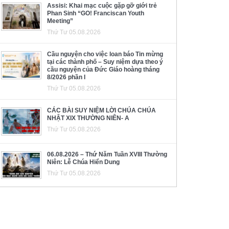
Assisi: Khai mạc cuộc gặp gỡ giới trẻ
Phan Sinh “GO! Franciscan Youth
Meeting”
Thứ Tư 05.08.2026
Cầu nguyện cho việc loan báo Tin mừng
tại các thành phố – Suy niệm dựa theo ý
cầu nguyện của Đức Giáo hoàng tháng
8/2026 phần I
Thứ Tư 05.08.2026
CÁC BÀI SUY NIỆM LỜI CHÚA CHÚA
NHẬT XIX THƯỜNG NIÊN- A
Thứ Tư 05.08.2026
06.08.2026 – Thứ Năm Tuần XVIII Thường
Niên: Lễ Chúa Hiển Dung
Thứ Tư 05.08.2026