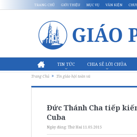
TRANG CHỦ
GIỚI THIỆU
MỤC VỤ
VĂN KIỆN
CHU
TIN TỨC
CHIA SẺ LỜI CHÚA
Trang Chủ
Tin giáo hội toàn vũ
Đức Thánh Cha tiếp kiến
Cuba
Ngày đăng:
Thứ Hai 11.05.2015