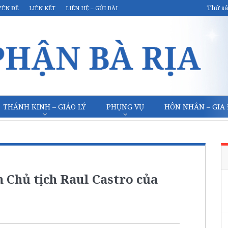
Thứ sá
YÊN ĐỀ
LIÊN KẾT
LIÊN HỆ – GỬI BÀI
THÁNH KINH – GIÁO LÝ
PHỤNG VỤ
HÔN NHÂN – GIA
 Chủ tịch Raul Castro của