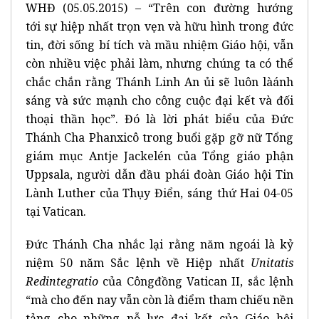
WHĐ (05.05.2015) – “Trên con đường hướng
tới sự hiệp nhất trọn vẹn và hữu hình trong đức
tin, đời sống bí tích và mầu nhiệm Giáo hội, vẫn
còn nhiều việc phải làm, nhưng chúng ta có thể
chắc chắn rằng Thánh Linh An ủi sẽ luôn làánh
sáng và sức mạnh cho công cuộc đại kết và đối
thoại thần học”. Đó là lời phát biểu của Đức
Thánh Cha Phanxicô trong buổi gặp gỡ nữ Tổng
giám mục Antje Jackelén của Tổng giáo phận
Uppsala, người dẫn đầu phái đoàn Giáo hội Tin
Lành Luther của Thụy Điển, sáng thứ Hai 04-05
tại Vatican.
Đức Thánh Cha nhắc lại rằng năm ngoái là kỷ
niệm 50 năm Sắc lệnh về Hiệp nhất
Unitatis
Redintegratio
của Côngđồng Vatican II, sắc lệnh
“mà cho đến nay vẫn còn là điểm tham chiếu nền
tảng cho những nỗ lực đại kết của Giáo hội