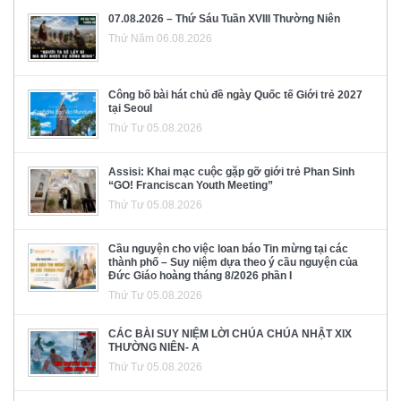
07.08.2026 – Thứ Sáu Tuần XVIII Thường Niên
Thứ Năm 06.08.2026
Công bố bài hát chủ đề ngày Quốc tế Giới trẻ 2027
tại Seoul
Thứ Tư 05.08.2026
Assisi: Khai mạc cuộc gặp gỡ giới trẻ Phan Sinh
“GO! Franciscan Youth Meeting”
Thứ Tư 05.08.2026
Cầu nguyện cho việc loan báo Tin mừng tại các
thành phố – Suy niệm dựa theo ý cầu nguyện của
Đức Giáo hoàng tháng 8/2026 phần I
Thứ Tư 05.08.2026
CÁC BÀI SUY NIỆM LỜI CHÚA CHÚA NHẬT XIX
THƯỜNG NIÊN- A
Thứ Tư 05.08.2026