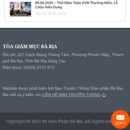
06.08.2026 – Thứ Năm Tuần XVIII Thường Niên: Lễ
Chúa Hiển Dung
Thứ Tư 05.08.2026
TÒA GIÁM MỤC BÀ RỊA
Địa chỉ: 227 Cách Mạng Tháng Tám, Phường Phước Hiệp, Thành
phố Bà Rịa, Tỉnh Bà Rịa Vũng Tàu.
Điện thoại: (0254) 3737 873
Website được phát triển bởi Ban Truyền Thông Giáo phận Bà Rịa.
Bài viết và ý kiến, xin
LIÊN HỆ BAN TRUYỀN THÔNG
Copyright © 2013 By Giáo Phận Bà Rịa, All rights reserved.
GÓP Ý