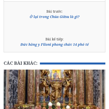
Bài trước:
Ở lại trong Chúa Giêsu là gì?
Bài kế tiếp:
Đức hồng y Filoni phong chức 14 phó tế
CÁC BÀI KHÁC: