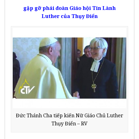
g
ặp gỡ
phái đoàn Giáo
h
ội Tin Lành
Luther
của
Thụy Điển
Đức Thánh Cha tiếp kiến Nữ Giáo Chủ Luther
Thụy Điển – RV