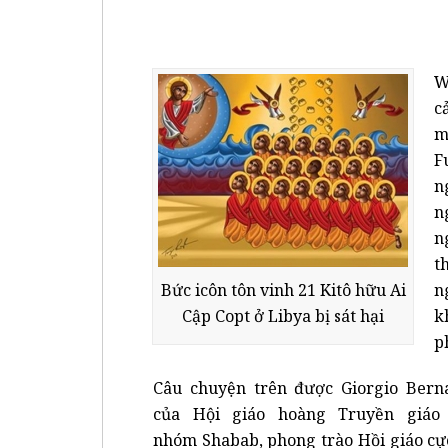
W
c
m
F
n
n
n
t
Bức icôn tôn vinh 21 Kitô hữu Ai
n
Cập Copt ở Libya bị sát hại
k
p
Câu chuyện trên được Giorgio Berna
của Hội giáo hoàng Truyền giáo 
nhóm Shabab, phong trào Hồi giáo cực