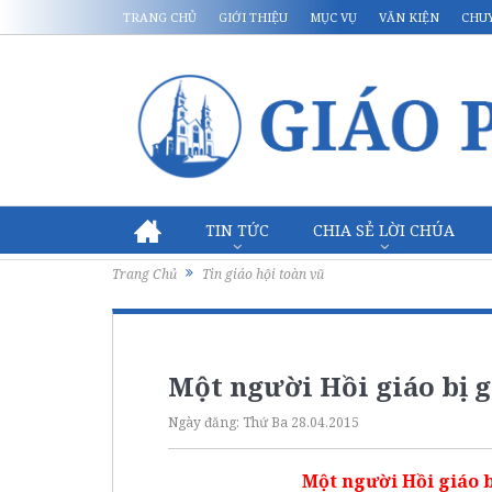
TRANG CHỦ
GIỚI THIỆU
MỤC VỤ
VĂN KIỆN
CHU
TIN TỨC
CHIA SẺ LỜI CHÚA
Trang Chủ
Tin giáo hội toàn vũ
Một người Hồi giáo bị g
Ngày đăng:
Thứ Ba 28.04.2015
Một người Hồi giáo b