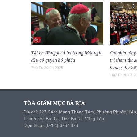
Tất cả Hồng y cử tri trong Mật nghị
Cái nhìn tổng
đều có quyền bỏ phiếu
tri tham dự 
hoàng thứ 26
Thứ Tư 30.04.2025
Thứ Tư 30.04.2
TÒA GIÁM MỤC BÀ RỊA
Địa chỉ: 227 Cách Mạng Tháng Tám, Phường Phước Hiệp
Thành phố Bà Rịa, Tỉnh Bà Rịa Vũng Tàu.
Điện thoại: (0254) 3737 873