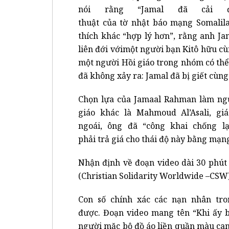
nói rằng “Jamal đã cải đ
thuật của tờ nhật báo mạng Somalila
thích khác “hợp lý hơn”, rằng anh Ja
liên đới vớimột người bạn Kitô hữu cùn
một người Hồi giáo trong nhóm có th
đã không xảy ra: Jamal đã bị giết cùng
Chọn lựa của Jamaal Rahman làm ngư
giáo khác là Mahmoud Al’Asali, gi
ngoái, ông đã “công khai chống lạ
phải trả giá cho thái độ này bằng mạn
Nhận định về đoạn video dài 30 phút 
(Christian Solidarity Worldwide –CSW)
Con số chính xác các nạn nhân tr
được. Đoạn video mang tên “Khi ấy 
người mặc bộ đồ áo liền quần màu cam