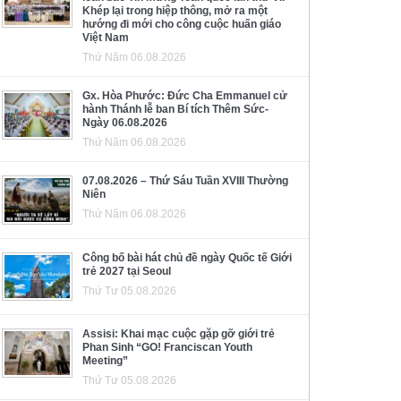
Khép lại trong hiệp thông, mở ra một
hướng đi mới cho công cuộc huấn giáo
Việt Nam
Thứ Năm 06.08.2026
Gx. Hòa Phước: Đức Cha Emmanuel cử
hành Thánh lễ ban Bí tích Thêm Sức-
Ngày 06.08.2026
Thứ Năm 06.08.2026
07.08.2026 – Thứ Sáu Tuần XVIII Thường
Niên
Thứ Năm 06.08.2026
Công bố bài hát chủ đề ngày Quốc tế Giới
trẻ 2027 tại Seoul
Thứ Tư 05.08.2026
Assisi: Khai mạc cuộc gặp gỡ giới trẻ
Phan Sinh “GO! Franciscan Youth
Meeting”
Thứ Tư 05.08.2026