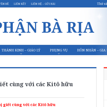
Thứ sá
YÊN ĐỀ
LIÊN KẾT
LIÊN HỆ – GỬI BÀI
THÁNH KINH – GIÁO LÝ
PHỤNG VỤ
HÔN NHÂN – GIA
iết cùng với các Kitô hữu
ị giết cùng với các Kitô hữu