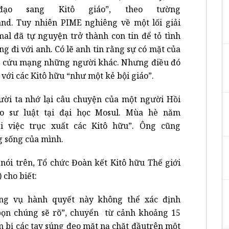
ạo sang Kitô giáo”, theo tường
nd. Tuy nhiên PIME nghiêng về một lối giải
mal đã tự nguyện trở thành con tin để tỏ tình
g đi với anh. Có lẽ anh tin rằng sự có mặt của
ể cứu mạng những người khác. Nhưng điều đó
 với các Kitô hữu “như một kẻ bội giáo”.
ời ta nhớ lại câu chuyện của một người Hồi
áo sư luật tại đại học Mosul. Mùa hè năm
i việc trục xuất các Kitô hữu”. Ông cũng
g sống của mình.
nói trên, Tổ chức Đoàn kết Kitô hữu Thế giới
 cho biết:
ong vụ hành quyết này không thể xác định
bọn chúng sẽ rõ”, chuyển từ cảnh khoảng 15
 bị các tay súng đeo mặt nạ chặt đầutrên một