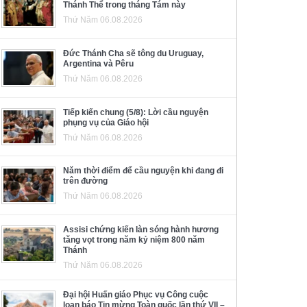
Thánh Thể trong tháng Tám này
Thứ Năm 06.08.2026
Đức Thánh Cha sẽ tông du Uruguay,
Argentina và Pêru
Thứ Năm 06.08.2026
Tiếp kiến chung (5/8): Lời cầu nguyện
phụng vụ của Giáo hội
Thứ Năm 06.08.2026
Năm thời điểm để cầu nguyện khi đang đi
trên đường
Thứ Năm 06.08.2026
Assisi chứng kiến làn sóng hành hương
tăng vọt trong năm kỷ niệm 800 năm
Thánh
Thứ Năm 06.08.2026
Đại hội Huấn giáo Phục vụ Công cuộc
loan báo Tin mừng Toàn quốc lần thứ VII –