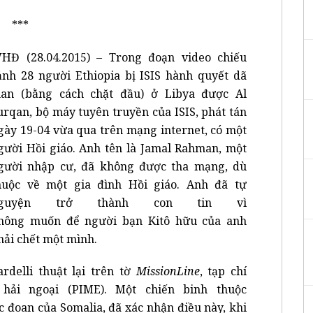
***
HĐ (28.04.2015) – Trong đoạn video chiếu
ảnh 28 người Ethiopia bị ISIS hành quyết dã
an (bằng cách chặt đầu) ở Libya được Al
urqan, bộ máy tuyên truyền của ISIS, phát tán
gày 19-04 vừa qua trên mạng internet, có một
gười Hồi giáo. Anh tên là Jamal Rahman, một
gười nhập cư, đã không được tha mạng, dù
huộc về một gia đình Hồi giáo. Anh đã tự
guyện trở thành con tin vì
hông muốn để người bạn Kitô hữu của anh
hải chết một mình.
rdelli thuật lại trên tờ
MissionLine
, tạp chí
hải ngoại (PIME). Một chiến binh thuộc
 đoan của Somalia, đã xác nhận điều này, khi