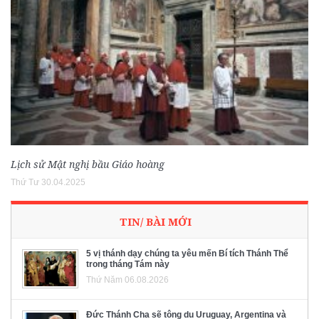
Lịch sử Mật nghị bầu Giáo hoàng
Thứ Tư 30.04.2025
TIN/ BÀI MỚI
5 vị thánh dạy chúng ta yêu mến Bí tích Thánh Thể
trong tháng Tám này
Thứ Năm 06.08.2026
Đức Thánh Cha sẽ tông du Uruguay, Argentina và