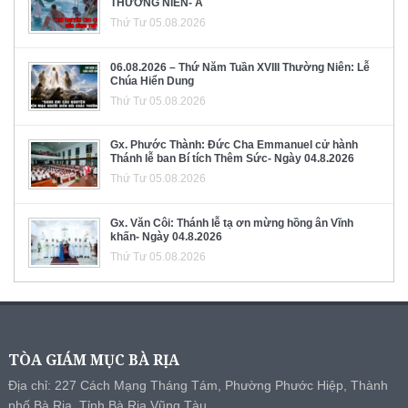
THƯỜNG NIÊN- A
Thứ Tư 05.08.2026
06.08.2026 – Thứ Năm Tuần XVIII Thường Niên: Lễ
Chúa Hiển Dung
Thứ Tư 05.08.2026
Gx. Phước Thành: Đức Cha Emmanuel cử hành
Thánh lễ ban Bí tích Thêm Sức- Ngày 04.8.2026
Thứ Tư 05.08.2026
Gx. Văn Côi: Thánh lễ tạ ơn mừng hồng ân Vĩnh
khấn- Ngày 04.8.2026
Thứ Tư 05.08.2026
TÒA GIÁM MỤC BÀ RỊA
Địa chỉ: 227 Cách Mạng Tháng Tám, Phường Phước Hiệp, Thành
phố Bà Rịa, Tỉnh Bà Rịa Vũng Tàu.