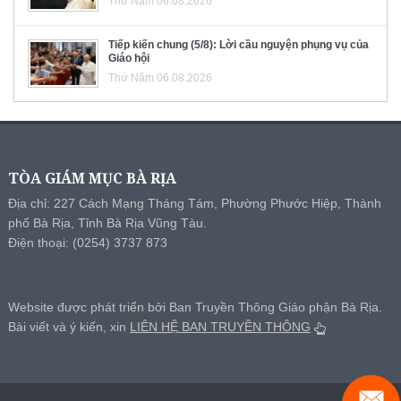
Thứ Năm 06.08.2026
Tiếp kiến chung (5/8): Lời cầu nguyện phụng vụ của
Giáo hội
Thứ Năm 06.08.2026
TÒA GIÁM MỤC BÀ RỊA
Địa chỉ: 227 Cách Mạng Tháng Tám, Phường Phước Hiệp, Thành
phố Bà Rịa, Tỉnh Bà Rịa Vũng Tàu.
Điện thoại: (0254) 3737 873
Website được phát triển bởi Ban Truyền Thông Giáo phận Bà Rịa.
Bài viết và ý kiến, xin
LIÊN HỆ BAN TRUYỀN THÔNG