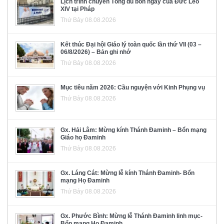
Lịch trình chuyến Tông du bốn ngày của Đức Lêô
XIV tại Pháp
Thứ Bảy 08.08.2026
Kết thúc Đại hội Giáo lý toàn quốc lần thứ VII (03 –
06/8/2026) – Bản ghi nhớ
Thứ Bảy 08.08.2026
Mục tiêu năm 2026: Cầu nguyện với Kinh Phụng vụ
Thứ Bảy 08.08.2026
Gx. Hải Lâm: Mừng kính Thánh Đaminh – Bổn mạng
Giáo họ Đaminh
Thứ Bảy 08.08.2026
Gx. Láng Cát: Mừng lễ kính Thánh Đaminh- Bổn
mạng Họ Đaminh
Thứ Bảy 08.08.2026
Gx. Phước Bình: Mừng lễ Thánh Đaminh linh mục-
Bổn mạng Họ Đaminh