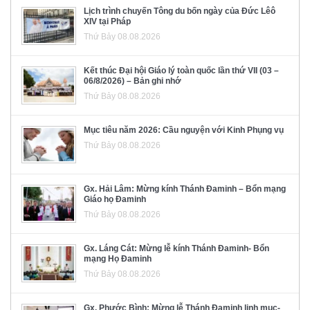
Lịch trình chuyến Tông du bốn ngày của Đức Lêô
XIV tại Pháp
Thứ Bảy 08.08.2026
Kết thúc Đại hội Giáo lý toàn quốc lần thứ VII (03 –
06/8/2026) – Bản ghi nhớ
Thứ Bảy 08.08.2026
Mục tiêu năm 2026: Cầu nguyện với Kinh Phụng vụ
Thứ Bảy 08.08.2026
Gx. Hải Lâm: Mừng kính Thánh Đaminh – Bổn mạng
Giáo họ Đaminh
Thứ Bảy 08.08.2026
Gx. Láng Cát: Mừng lễ kính Thánh Đaminh- Bổn
mạng Họ Đaminh
Thứ Bảy 08.08.2026
Gx. Phước Bình: Mừng lễ Thánh Đaminh linh mục-