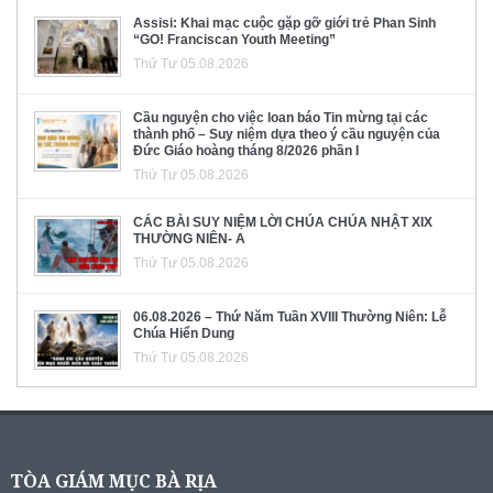
Assisi: Khai mạc cuộc gặp gỡ giới trẻ Phan Sinh
“GO! Franciscan Youth Meeting”
Thứ Tư 05.08.2026
Cầu nguyện cho việc loan báo Tin mừng tại các
thành phố – Suy niệm dựa theo ý cầu nguyện của
Đức Giáo hoàng tháng 8/2026 phần I
Thứ Tư 05.08.2026
CÁC BÀI SUY NIỆM LỜI CHÚA CHÚA NHẬT XIX
THƯỜNG NIÊN- A
Thứ Tư 05.08.2026
06.08.2026 – Thứ Năm Tuần XVIII Thường Niên: Lễ
Chúa Hiển Dung
Thứ Tư 05.08.2026
TÒA GIÁM MỤC BÀ RỊA