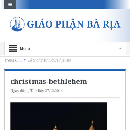
Menu
Trang Chủ
Lễ Giáng sinh ở Bethlehem
christmas-bethlehem
Ngày đăng:
Thứ Bảy 27.12.2014