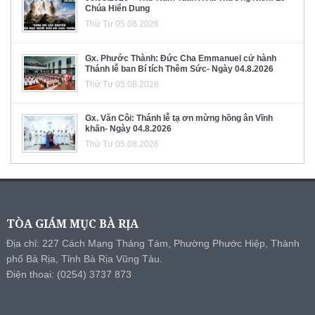
Chúa Hiển Dung
Thứ Tư 05.08.2026
Gx. Phước Thành: Đức Cha Emmanuel cử hành
Thánh lễ ban Bí tích Thêm Sức- Ngày 04.8.2026
Thứ Tư 05.08.2026
Gx. Văn Côi: Thánh lễ tạ ơn mừng hồng ân Vĩnh
khấn- Ngày 04.8.2026
Thứ Tư 05.08.2026
TÒA GIÁM MỤC BÀ RỊA
Địa chỉ: 227 Cách Mạng Tháng Tám, Phường Phước Hiệp, Thành
phố Bà Rịa, Tỉnh Bà Rịa Vũng Tàu.
Điện thoại: (0254) 3737 873