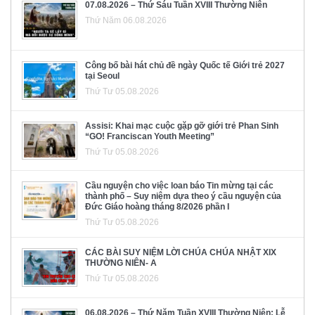
07.08.2026 – Thứ Sáu Tuần XVIII Thường Niên
Thứ Năm 06.08.2026
Công bố bài hát chủ đề ngày Quốc tế Giới trẻ 2027
tại Seoul
Thứ Tư 05.08.2026
Assisi: Khai mạc cuộc gặp gỡ giới trẻ Phan Sinh
“GO! Franciscan Youth Meeting”
Thứ Tư 05.08.2026
Cầu nguyện cho việc loan báo Tin mừng tại các
thành phố – Suy niệm dựa theo ý cầu nguyện của
Đức Giáo hoàng tháng 8/2026 phần I
Thứ Tư 05.08.2026
CÁC BÀI SUY NIỆM LỜI CHÚA CHÚA NHẬT XIX
THƯỜNG NIÊN- A
Thứ Tư 05.08.2026
06.08.2026 – Thứ Năm Tuần XVIII Thường Niên: Lễ