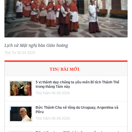
Lịch sử Mật nghị bầu Giáo hoàng
Thứ Tư 30.04.2025
TIN/ BÀI MỚI
5 vị thánh dạy chúng ta yêu mến Bí tích Thánh Thể
trong tháng Tám này
Thứ Năm 06.08.2026
Đức Thánh Cha sẽ tông du Uruguay, Argentina và
Pêru
Thứ Năm 06.08.2026