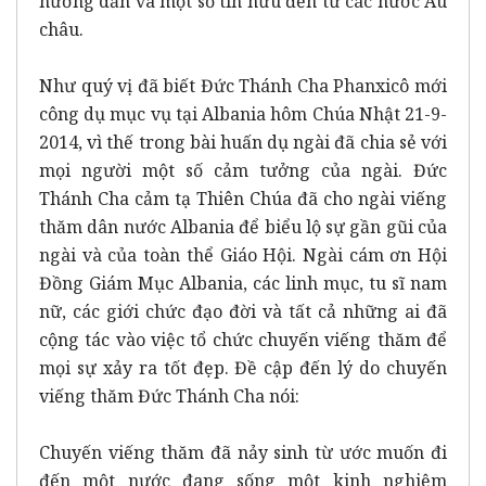
hướng dẫn và một số tín hữu đến từ các nước Âu
châu.
Như quý vị đã biết Đức Thánh Cha Phanxicô mới
công dụ mục vụ tại Albania hôm Chúa Nhật 21-9-
2014, vì thế trong bài huấn dụ ngài đã chia sẻ với
mọi người một số cảm tưởng của ngài. Đức
Thánh Cha cảm tạ Thiên Chúa đã cho ngài viếng
thăm dân nước Albania để biểu lộ sự gần gũi của
ngài và của toàn thể Giáo Hội. Ngài cám ơn Hội
Đồng Giám Mục Albania, các linh mục, tu sĩ nam
nữ, các giới chức đạo đời và tất cả những ai đã
cộng tác vào việc tổ chức chuyến viếng thăm để
mọi sự xảy ra tốt đẹp. Đề cập đến lý do chuyến
viếng thăm Đức Thánh Cha nói:
Chuyến viếng thăm đã nảy sinh từ ước muốn đi
đến một nước đang sống một kinh nghiệm