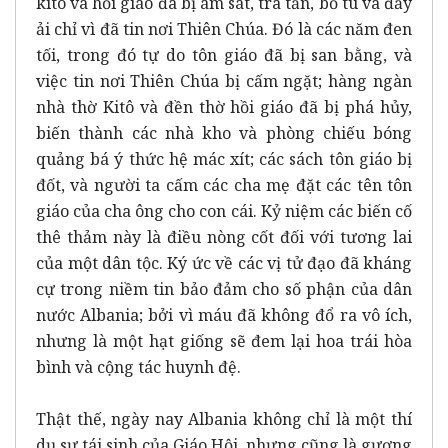
kitô và hồi giáo đã bị ám sát, tra tấn, bỏ tù và đầy
ải chỉ vì đã tin nơi Thiên Chúa. Đó là các năm đen
tối, trong đó tự do tôn giáo đã bị san bằng, và
việc tin nơi Thiên Chúa bị cấm ngặt; hàng ngàn
nhà thờ Kitô và đền thờ hồi giáo đã bị phá hủy,
biến thành các nhà kho và phòng chiếu bóng
quảng bá ý thức hệ mác xít; các sách tôn giáo bị
đốt, và người ta cấm các cha mẹ đặt các tên tôn
giáo của cha ông cho con cái. Kỷ niệm các biến cố
thê thảm này là điều nòng cốt đối với tương lai
của một dân tộc. Ký ức về các vị tử đạo đã kháng
cự trong niềm tin bảo đảm cho số phận của dân
nước Albania; bởi vì máu đã không đổ ra vô ích,
nhưng là một hạt giống sẽ đem lại hoa trái hòa
bình và cộng tác huynh đệ.
Thật thế, ngày nay Albania không chỉ là một thí
dụ sự tái sinh của Giáo Hội, nhưng cũng là gương