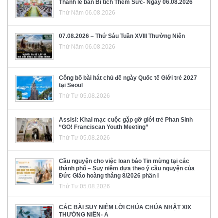
Thánh lễ ban Bí tích Thêm Sức- Ngày 06.08.2026
Thứ Năm 06.08.2026
07.08.2026 – Thứ Sáu Tuần XVIII Thường Niên
Thứ Năm 06.08.2026
Công bố bài hát chủ đề ngày Quốc tế Giới trẻ 2027
tại Seoul
Thứ Tư 05.08.2026
Assisi: Khai mạc cuộc gặp gỡ giới trẻ Phan Sinh
“GO! Franciscan Youth Meeting”
Thứ Tư 05.08.2026
Cầu nguyện cho việc loan báo Tin mừng tại các
thành phố – Suy niệm dựa theo ý cầu nguyện của
Đức Giáo hoàng tháng 8/2026 phần I
Thứ Tư 05.08.2026
CÁC BÀI SUY NIỆM LỜI CHÚA CHÚA NHẬT XIX
THƯỜNG NIÊN- A