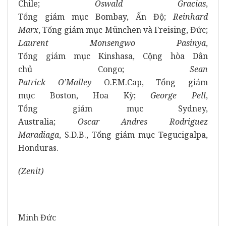
Chile;
Oswald
Gracias
,
Tổng giám mục Bombay, Ấn Độ;
Reinhard
Marx
, Tổng giám mục München và Freising, Đức;
Laurent Monsengwo Pasinya
,
Tổng giám mục Kinshasa, Cộng hòa Dân
chủ Congo;
Sean
Patrick
O’
Malley
O.F.M.Cap, Tổng giám
mục Boston, Hoa Kỳ;
George Pell
,
Tổng giám mục Sydney,
Australia;
Oscar
Andres Rodriguez
Maradiaga
, S.D.B., Tổng giám mục Tegucigalpa,
Honduras.
(Zenit)
Minh Đức