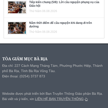
Tiếp kiến chung (5/8): Lời cầu nguyện phụng vụ của
Giáo hội
Thứ Năm 06.08.2026
Năm thời điểm để cầu nguyện khi đang đi trên
đường
Thứ Năm 06.08.2026
TÒA GIÁM MỤC BÀ RỊA
Địa chỉ: 227 Cách Mạng Tháng Tám, Phường Phước Hiệp, Thành
phố Bà Rịa, Tỉnh Bà Rịa Vũng Tàu.
Điện thoại: (0254) 3737 873
Website được phát triển bởi Ban Truyền Thông Giáo phận Bà Rịa.
Bài viết và ý kiến, xin
LIÊN HỆ BAN TRUYỀN THÔNG