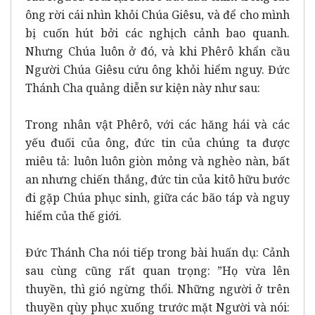
ông rời cái nhìn khỏi Chúa Giêsu, và để cho mình
bị cuốn hút bởi các nghịch cảnh bao quanh.
Nhưng Chúa luôn ở đó, và khi Phêrô khẩn cầu
Người Chúa Giêsu cứu ông khỏi hiểm nguy. Đức
Thánh Cha quảng diễn sư kiện này như sau:
Trong nhân vật Phêrô, với các hăng hái và các
yếu đuối của ông, đức tin của chúng ta được
miêu tả: luôn luôn giòn mỏng và nghèo nàn, bất
an nhưng chiến thắng, đức tin của kitô hữu bước
đi gặp Chúa phục sinh, giữa các bão táp và nguy
hiểm của thế giới.
Đức Thánh Cha nói tiếp trong bài huấn dụ: Cảnh
sau cùng cũng rất quan trọng: ”Họ vừa lên
thuyền, thì gió ngừng thổi. Những người ở trên
thuyền qùy phục xuống trước mặt Người và nói: