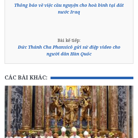
Thông báo về việc cầu nguyện cho hoà bình tại đất
nước Iraq
Bài kế tiếp:
Đức Thánh Cha Phanxicô gửi sứ điệp video cho
người dân Hàn Quốc
CÁC BÀI KHÁC: