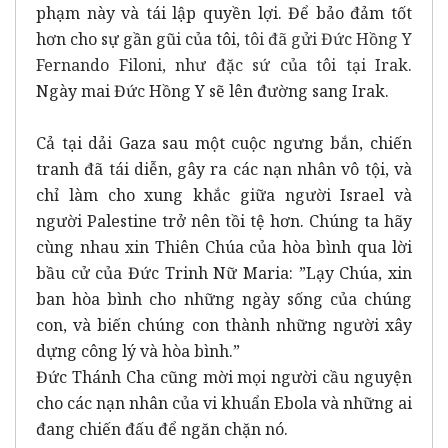
phạm này và tái lập quyền lợi. Để bảo đảm tốt
hơn cho sự gần gũi của tôi,
tôi đã gửi Đức Hồng Y
Fernando Filoni, như đặc sứ của tôi tại Irak.
Ngày mai Đức Hồng Y sẽ lên đường sang Irak.
Cả tại dải Gaza sau một cuộc ngưng bắn, chiến
tranh đã tái diễn, gây ra các nạn nhân vô tội, và
chỉ làm cho xung khắc giữa người Israel và
người Palestine trở nên tồi tệ hơn. Chúng ta hãy
cùng nhau xin Thiên Chúa của hòa bình qua lời
bầu cử của Đức Trinh Nữ Maria: ”Lạy Chúa, xin
ban hòa bình cho những ngày sống của chúng
con, và biến chúng con thành những người xây
dựng công lý và hòa bình.”
Đức Thánh Cha cũng mời mọi người cầu nguyện
cho các nạn nhân của vi khuẩn Ebola và những ai
đang chiến đấu để ngăn chặn nó.