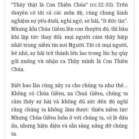
”Thầy thật là Con Thiên Chúa” (cc.32-33). Trên
thuyền có tất cả các môn đệ, cùng chung kinh
nghiệm sự yếu đuối, nghi ngờ, sơ hãi, ”ít đức tin”.
Nhưng khi Chúa Giêsu lên con thuyền đó, thì bầu
khí lập tức thay đổi: mọi người cảm thấy hiệp
nhất trong niềm tin nơi Người. Tất cả mọi người,
bé nhỏ, sợ hãi trở thành lớn lao trong lúc họ qùy
gối xuống và nhận ra Thầy mình là Con Thiên
Chúa.
Biết bao lần cũng xảy ra cho chúng ta như thế…
Không có Chúa Giêsu, xa Chuá Giêsu, chúng ta
cảm thấy sợ hãi và không đủ sức đến độ nghĩ
rằng chúng ta không làm được: thiếu niềm tin!
Nhưng Chúa Giêsu luôn ở với chúng ta, có lẽ dấu
ẩn, nhưng hiện diện và sẵn sàng nâng đỡ chúng
ta.