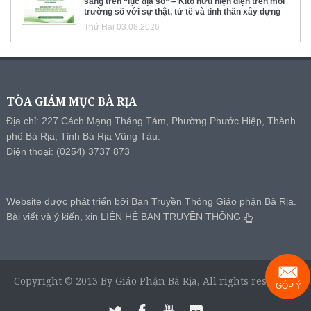
sáng trên “lục địa số” – Kitô hữu hiện diện trên môi
trường số với sự thật, tử tế và tinh thần xây dựng
Thứ Hai 03.08.2026
TÒA GIÁM MỤC BÀ RỊA
Địa chỉ: 227 Cách Mạng Tháng Tám, Phường Phước Hiệp, Thành
phố Bà Rịa, Tỉnh Bà Rịa Vũng Tàu.
Điện thoại: (0254) 3737 873
Website được phát triển bởi Ban Truyền Thông Giáo phận Bà Rịa.
Bài viết và ý kiến, xin
LIÊN HỆ BAN TRUYỀN THÔNG
Copyright © 2013 By Giáo Phận Bà Rịa, All rights reserved.
GÓP Ý