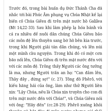
Trước đó, trong bài huấn dụ Đức Thánh Cha đã
nhắc tới bài Phúc Âm phụng vụ Chúa Nhật kể lại
biến cố Chúa Giêsu đi trên mặt nước hồ Galilea
(Mt 14,22-33). Sau khi làm phép lạ hóa bánh và
cá ra nhiều để nuôi dân chúng Chúa Giêsu bảo
các môn đệ lên thuyền sang bờ hồ bên kia trước,
trong khi Người giải tán dân chúng, và lên núi
một mình cầu nguyện. Trong khi đó có một cơn
bão nổi lên, Chúa Giêsu đi trên mặt nước đến với
với các môn đệ. Trông thấy Người các ông tưởng
là ma, nhưng Người trấn an họ: ”Can đảm lên,
Thầy đây , đừng sợ!” (c. 27). Tông đồ Phêrô, với
kiểu hăng hái của ông, làm như thử Người liền
xin: ”Lậy Chúa, nếu là Chúa xin truyền cho con đi
trên mặt nước đến với Chúa!”, và Chúa Giêsu nói
với ông: ”Hãy đến” (cc.28-29). Phêrô xuống khỏi