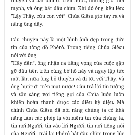
thuyền và bắt đầu đi trên nước; nhưng gió thổi
mạnh, và ông bắt đầu chìm. Khi đó ông kêu lên:
”Lậy Thầy, cứu con với”. Chúa Giêsu giơ tay ra và
nâng ông dậy.
Câu chuyện này là một hình ảnh đẹp trong đức
tin của tông đồ Phêrô. Trong tiếng Chúa Giêsu
nói với ông
”Hãy đến”, ông nhận ra tiếng vọng của cuộc gặp
gỡ đầu tiên trên cùng bờ hồ này và ngay lập tức
một lần nữa ông bỏ thuyền và đi tới với Thầy. Và
ông bước đi trên mặt nước! Câu trả lời tin tưởng
và sẵn sàng với tiếng gọi của Chúa luôn luôn
khiến hoàn thành được các điều kỳ diệu. Mà
chính Chúa Giêsu đã nói rằng chúng ta có khả
năng làm các phép lạ với niềm tin của chúng ta,
tin nơi Người, tin vào lời Người, tin nơi tiếng nói
của Người. Trái lại Phêrô bắt đầu chìm trong lúc