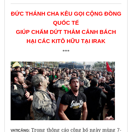
ĐỨC THÁNH CHA KÊU GỌI CỘNG ĐỒNG
QUỐC TẾ
GIÚP CHẤM DỨT THẢM CẢNH BÁCH
HẠI CÁC KITÔ HỮU TẠI IRAK
***
Trong thông cáo công bố ngày mùng 7-
VATICĂNG: