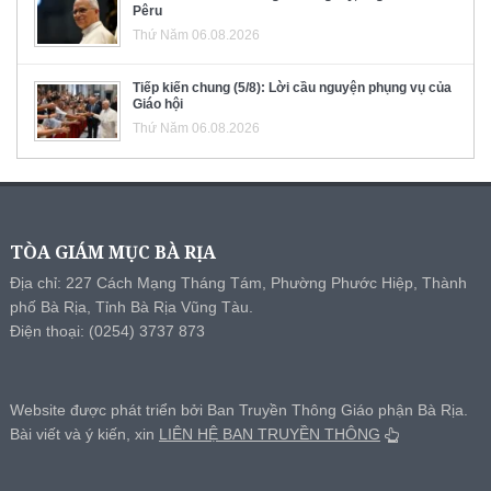
Pêru
Thứ Năm 06.08.2026
Tiếp kiến chung (5/8): Lời cầu nguyện phụng vụ của
Giáo hội
Thứ Năm 06.08.2026
TÒA GIÁM MỤC BÀ RỊA
Địa chỉ: 227 Cách Mạng Tháng Tám, Phường Phước Hiệp, Thành
phố Bà Rịa, Tỉnh Bà Rịa Vũng Tàu.
Điện thoại: (0254) 3737 873
Website được phát triển bởi Ban Truyền Thông Giáo phận Bà Rịa.
Bài viết và ý kiến, xin
LIÊN HỆ BAN TRUYỀN THÔNG