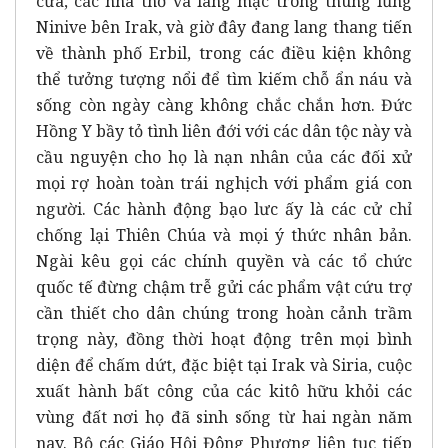
cửa, các nhà thờ và làng mạc trong thung lũng
Ninive bên Irak, và giờ đây đang lang thang tiến
về thành phố Erbil, trong các điều kiện không
thể tưởng tượng nổi để tìm kiếm chỗ ẩn náu và
sống còn ngày càng không chắc chắn hơn. Đức
Hồng Y bầy tỏ tình liên đới với các dân tộc này và
cầu nguyện cho họ là nạn nhân của các đối xử
mọi rợ hoàn toàn trái nghịch với phẩm giá con
người. Các hành động bạo lưc ấy là các cử chỉ
chống lại Thiên Chúa và mọi ý thức nhân bản.
Ngài kêu gọi các chính quyền và các tổ chức
quốc tế đừng chậm trễ gửi các phẩm vật cứu trợ
cần thiết cho dân chúng trong hoàn cảnh trầm
trọng này, đồng thời hoạt động trên mọi bình
diện để chấm dứt, đặc biệt tại Irak và Siria, cuộc
xuất hành bất công của các kitô hữu khỏi các
vùng đất nơi họ đã sinh sống từ hai ngàn năm
nay. Bộ các Giáo Hội Đông Phương liên tục tiếp