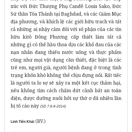
xúc với Đức Thượng Phụ Canđê Louis Sako, Đức
Sứ thần Tòa Thánh tại Baghdad, và các Giám Mục
địa phương, và khích lệ các giới hữu trach và tất
cả những ai nhậy cảm đối với số phận của các tín
hữu kitô Đông Phương cấp thiết làm tất cả
những gì có thể hầu thoa dịu các khổ đau của các
nạn nhân đang thiếu nước uống và thực phẩm
cũng như mọi vật dụng cần thiết, đặc biệt là các
trẻ em, người già, người bệnh đang ở trong tình
trạng khốn khó không thể chịu đựng nổi. Rất tiếc
là người ta lo sợ sẽ xảy ra một kết cục thảm hại,
nếu không tìm cách chấm dứt cảnh bất an toàn
diện, được dưỡng nuôi bởi sự thờ ơ đã nhiều lần
bị tố cáo này
(SD 7.8-8-2014)
(RV.)
Linh Tiến Khải