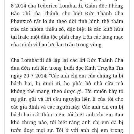
8-2014 cha Federico Lombardi, Giám đốc Phòng
Báo Chí Tòa Thánh, cho biết Đức Thánh Cha
Phanxicô rất lo âu theo dõi tình hình thê thẩm
của các nhóm thiểu số, đặc biệt là các kitô hữu
tại Irak: một dân tộc phải chạy trốn các làng mạc
của mình vì bạo lực lan tràn trong vùng.
Cha Lombardi đã lập lại các lời Đức Thánh Cha
đau đớn nói lên trong buổi đọc Kinh Truyền Tin
ngày 20-7-2014: ”Các anh chị em của chúng ta bị
bách hại, bị đuổi đi, họ phải bỏ nhà cửa mà
không thể mang theo được gì. Tôi muốn bầy tỏ
sự gần gũi và lời cầu nguyện liên lỉ của tôi cho
các gia đình và các người này. Các anh chị em bị
bách hại rất thân mến, tôi biết anh chị em đau
khổ chừng nào, tôi biết rằng anh chị em đã bị
tước đoạt mọi sự. Tôi ở với anh chị em trong