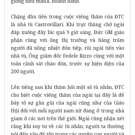
giống như mafia, hoành hành.
Chặng đầu tiên trong cuộc viếng thăm của ĐTC
là nhà tù Castrovillari. Khi trực thăng chở ngài
đáp xuống đây lúc quá 9 giờ sáng, Đức GM giáo
phận cùng với ông thị trưởng và hàng trăm
người đã nồng nhiệt đón tiếp, rồi ngài tiến vào
nhà tù, Ông giám đốc Fedele Rizzo cùng với một
toán cảnh sát chào đón, trước sự hiện diện của
200 người.
Lên tiếng sau khi thăm hỏi một số tù nhân, ĐTC
cho biết cuộc viếng thăm của ngài tại đây là để
bày tỏ sự gần gũi của ngài cũng như của Giáo
Hội đối với mỗi người nam nữ đang ở trong nhà
giam ở các nơi trên thế giới. Ngài cũng nhận xét
rằng khi suy tư về các tù nhân, người ta thường
nói đến vấn đề tôn trọng các quyền con người và