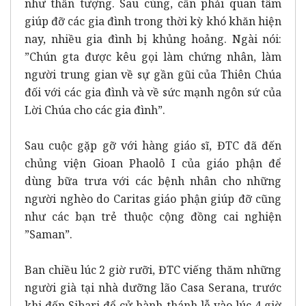
như thần tượng. Sau cùng, cần phải quan tâm
giúp đỡ các gia đình trong thời kỳ khó khăn hiện
nay, nhiều gia đình bị khủng hoảng. Ngài nói:
”Chún gta được kêu gọi làm chứng nhân, làm
người trung gian về sự gần gũi của Thiên Chúa
đối với các gia đình và về sức mạnh ngôn sứ của
Lời Chúa cho các gia đình”.
Sau cuộc gặp gỡ với hàng giáo sĩ, ĐTC đã đến
chủng viện Gioan Phaolô I của giáo phận để
dùng bữa trưa với các bệnh nhân cho những
người nghèo do Caritas giáo phận giúp đỡ cũng
như các bạn trẻ thuộc cộng đồng cai nghiện
”Saman”.
Ban chiều lúc 2 giờ rưỡi, ĐTC viếng thăm những
người già tại nhà dưỡng lão Casa Serana, trước
khi đến Sibari để cử hành thánh lễ vào lúc 4 giờ