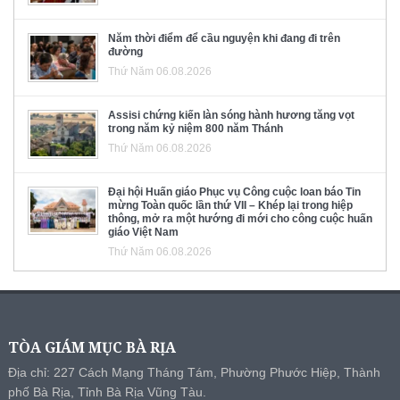
Năm thời điểm để cầu nguyện khi đang đi trên
đường
Thứ Năm 06.08.2026
Assisi chứng kiến làn sóng hành hương tăng vọt
trong năm kỷ niệm 800 năm Thánh
Thứ Năm 06.08.2026
Đại hội Huấn giáo Phục vụ Công cuộc loan báo Tin
mừng Toàn quốc lần thứ VII – Khép lại trong hiệp
thông, mở ra một hướng đi mới cho công cuộc huấn
giáo Việt Nam
Thứ Năm 06.08.2026
TÒA GIÁM MỤC BÀ RỊA
Địa chỉ: 227 Cách Mạng Tháng Tám, Phường Phước Hiệp, Thành
phố Bà Rịa, Tỉnh Bà Rịa Vũng Tàu.