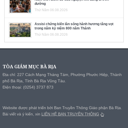
đường
Thứ Năm 06.08.2026
Assisi chứng kiến làn sóng hành hương tăng vọt
trong năm kỷ niệm 800 năm Thánh
Thứ Năm 06.08.2026
TÒA GIÁM MỤC BÀ RỊA
Địa chỉ: 227 Cách Mạng Tháng Tám, Phường Phước Hiệp, Thành
phố Bà Rịa, Tỉnh Bà Rịa Vũng Tàu.
Điện thoại: (0254) 3737 873
Website được phát triển bởi Ban Truyền Thông Giáo phận Bà Rịa.
Bài viết và ý kiến, xin
LIÊN HỆ BAN TRUYỀN THÔNG