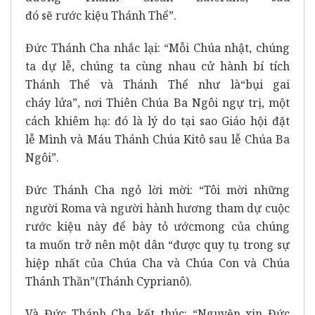
đó sẽ rước kiệu Thánh Thể”.
Đức Thánh Cha nhắc lại: “Mỗi Chúa nhật, chúng
ta dự lễ, chúng ta cùng nhau cử hành bí tích
Thánh Thể và Thánh Thể như là“bụi gai
cháy lửa”, nơi Thiên Chúa Ba Ngôi ngự trị, một
cách khiêm hạ: đó là lý do tại sao Giáo hội đặt
lễ Mình và Máu Thánh Chúa Kitô sau lễ Chúa Ba
Ngôi”.
Đức Thánh Cha ngỏ lời mời: “Tôi mời những
người Roma và người hành hương tham dự cuộc
rước kiệu này để bày tỏ ướcmong của chúng
ta muốn trở nên một dân “được quy tụ trong sự
hiệp nhất của Chúa Cha và Chúa Con và Chúa
Thánh Thần”(Thánh Cyprianô).
Và Đức Thánh Cha kết thúc: “Nguyện xin Đức