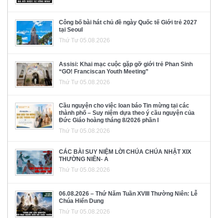
Công bố bài hát chủ đề ngày Quốc tế Giới trẻ 2027
tại Seoul
Thứ Tư 05.08.2026
Assisi: Khai mạc cuộc gặp gỡ giới trẻ Phan Sinh
“GO! Franciscan Youth Meeting”
Thứ Tư 05.08.2026
Cầu nguyện cho việc loan báo Tin mừng tại các
thành phố – Suy niệm dựa theo ý cầu nguyện của
Đức Giáo hoàng tháng 8/2026 phần I
Thứ Tư 05.08.2026
CÁC BÀI SUY NIỆM LỜI CHÚA CHÚA NHẬT XIX
THƯỜNG NIÊN- A
Thứ Tư 05.08.2026
06.08.2026 – Thứ Năm Tuần XVIII Thường Niên: Lễ
Chúa Hiển Dung
Thứ Tư 05.08.2026