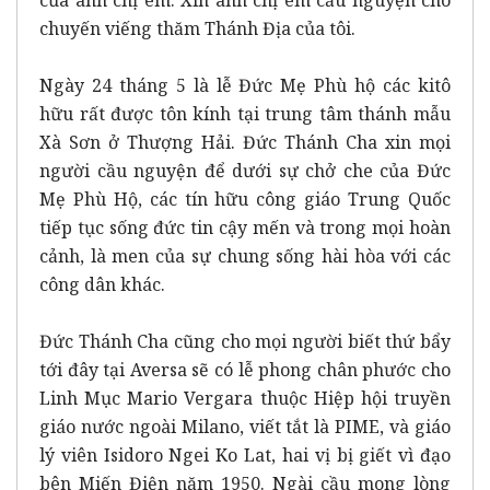
chuyến viếng thăm Thánh Địa của tôi.
Ngày 24 tháng 5 là lễ Đức Mẹ Phù hộ các kitô
hữu rất được tôn kính tại trung tâm thánh mẫu
Xà Sơn ở Thượng Hải. Đức Thánh Cha xin mọi
người cầu nguyện để dưới sự chở che của Đức
Mẹ Phù Hộ, các tín hữu công giáo Trung Quốc
tiếp tục sống đức tin cậy mến và trong mọi hoàn
cảnh, là men của sự chung sống hài hòa với các
công dân khác.
Đức Thánh Cha cũng cho mọi người biết thứ bẩy
tới đây tại Aversa sẽ có lễ phong chân phước cho
Linh Mục Mario Vergara thuộc Hiệp hội truyền
giáo nước ngoài Milano, viết tắt là PIME, và giáo
lý viên Isidoro Ngei Ko Lat, hai vị bị giết vì đạo
bên Miến Điện năm 1950. Ngài cầu mong lòng