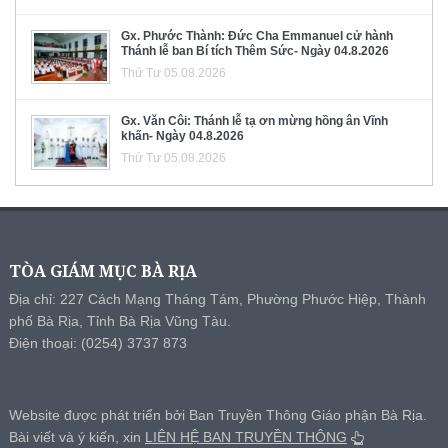
Gx. Phước Thành: Đức Cha Emmanuel cử hành
Thánh lễ ban Bí tích Thêm Sức- Ngày 04.8.2026
Thứ Tư 05.08.2026
Gx. Văn Côi: Thánh lễ tạ ơn mừng hồng ân Vĩnh
khấn- Ngày 04.8.2026
Thứ Tư 05.08.2026
TÒA GIÁM MỤC BÀ RỊA
Địa chỉ: 227 Cách Mạng Tháng Tám, Phường Phước Hiệp, Thành
phố Bà Rịa, Tỉnh Bà Rịa Vũng Tàu.
Điện thoại: (0254) 3737 873
Website được phát triển bởi Ban Truyền Thông Giáo phận Bà Rịa.
Bài viết và ý kiến, xin
LIÊN HỆ BAN TRUYỀN THÔNG