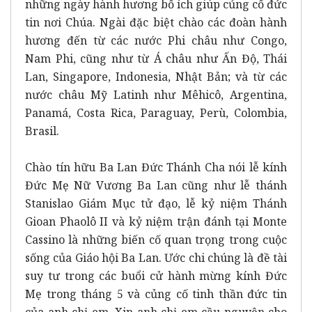
những ngày hành hương bổ ích giúp củng cố đức
tin nơi Chúa. Ngài đặc biệt chào các đoàn hành
hương đến từ các nước Phi châu như Congo,
Nam Phi, cũng như từ Á châu như Ấn Độ, Thái
Lan, Singapore, Indonesia, Nhật Bản; và từ các
nước châu Mỹ Latinh như Mêhicô, Argentina,
Panamá, Costa Rica, Paraguay, Perù, Colombia,
Brasil.
Chào tín hữu Ba Lan Đức Thánh Cha nói lễ kính
Đức Mẹ Nữ Vương Ba Lan cũng như lễ thánh
Stanislao Giám Mục tử đạo, lễ kỷ niệm Thánh
Gioan Phaolô II và kỷ niệm trận đánh tại Monte
Cassino là những biến cố quan trọng trong cuộc
sống của Giáo hội Ba Lan. Ước chi chúng là đề tài
suy tư trong các buổi cử hành mừng kính Đức
Mẹ trong tháng 5 và củng cố tinh thần đức tin
của anh chị em. Xin anh chị em cầu nguyện cho