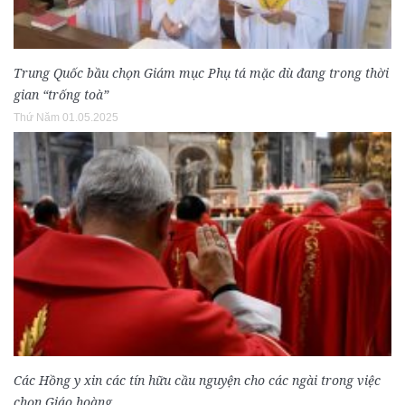
Trung Quốc bầu chọn Giám mục Phụ tá mặc dù đang trong thời
gian “trống toà”
Thứ Năm 01.05.2025
Các Hồng y xin các tín hữu cầu nguyện cho các ngài trong việc
chọn Giáo hoàng