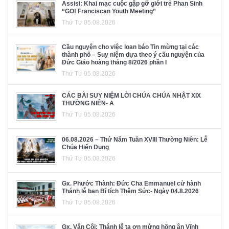
Assisi: Khai mạc cuộc gặp gỡ giới trẻ Phan Sinh
“GO! Franciscan Youth Meeting”
Thứ Tư 05.08.2026
Cầu nguyện cho việc loan báo Tin mừng tại các
thành phố – Suy niệm dựa theo ý cầu nguyện của
Đức Giáo hoàng tháng 8/2026 phần I
Thứ Tư 05.08.2026
CÁC BÀI SUY NIỆM LỜI CHÚA CHÚA NHẬT XIX
THƯỜNG NIÊN- A
Thứ Tư 05.08.2026
06.08.2026 – Thứ Năm Tuần XVIII Thường Niên: Lễ
Chúa Hiển Dung
Thứ Tư 05.08.2026
Gx. Phước Thành: Đức Cha Emmanuel cử hành
Thánh lễ ban Bí tích Thêm Sức- Ngày 04.8.2026
Thứ Tư 05.08.2026
Gx. Văn Côi: Thánh lễ tạ ơn mừng hồng ân Vĩnh