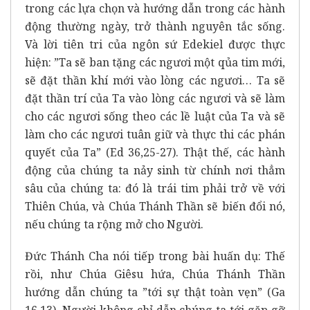
trong các lựa chọn và hướng dẫn trong các hành
động thường ngày, trở thành nguyên tắc sống.
Và lời tiên tri của ngôn sứ Edekiel được thực
hiện: ”Ta sẽ ban tặng các ngươi một qủa tim mới,
sẽ đặt thần khí mới vào lòng các ngươi… Ta sẽ
đặt thần trí của Ta vào lòng các ngươi và sẽ làm
cho các ngươi sống theo các lề luật của Ta và sẽ
làm cho các ngươi tuân giữ và thực thi các phán
quyết của Ta” (Ed 36,25-27). Thật thế, các hành
động của chúng ta nảy sinh từ chính nơi thẳm
sâu của chúng ta: đó là trái tim phải trở về với
Thiên Chúa, và Chúa Thánh Thần sẽ biến đổi nó,
nếu chúng ta rộng mở cho Người.
Đức Thánh Cha nói tiếp trong bài huấn dụ: Thế
rồi, như Chúa Giêsu hứa, Chúa Thánh Thần
hướng dẫn chúng ta ”tới sự thật toàn vẹn” (Ga
16,13). Người không chỉ dẫn chúng ta tới gặp gỡ