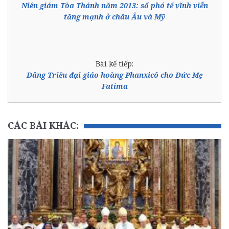
Niên giám Tòa Thánh năm 2013: số phó tế vĩnh viễn
tăng mạnh ở châu Âu và Mỹ
Bài kế tiếp:
Dâng Triều đại giáo hoàng Phanxicô cho Đức Mẹ
Fatima
CÁC BÀI KHÁC: