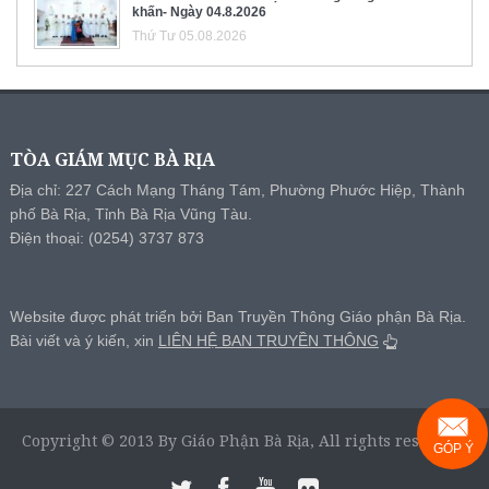
khấn- Ngày 04.8.2026
Thứ Tư 05.08.2026
TÒA GIÁM MỤC BÀ RỊA
Địa chỉ: 227 Cách Mạng Tháng Tám, Phường Phước Hiệp, Thành
phố Bà Rịa, Tỉnh Bà Rịa Vũng Tàu.
Điện thoại: (0254) 3737 873
Website được phát triển bởi Ban Truyền Thông Giáo phận Bà Rịa.
Bài viết và ý kiến, xin
LIÊN HỆ BAN TRUYỀN THÔNG
Copyright © 2013 By Giáo Phận Bà Rịa, All rights reserved.
GÓP Ý