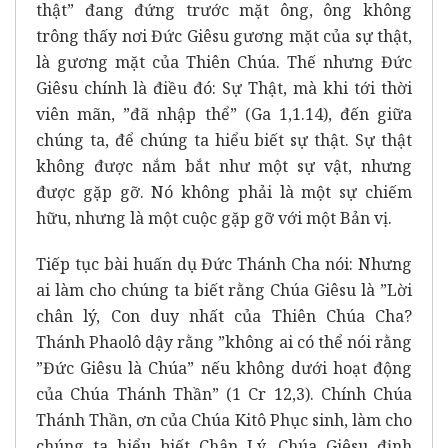
thật” đang đứng trước mặt ông, ông không
trông thấy nơi Đức Giêsu gương mặt của sự thật,
là gương mặt của Thiên Chúa. Thế nhưng Đức
Giêsu chính là điều đó: Sự Thật, mà khi tới thời
viên mãn, ”đã nhập thể” (Ga 1,1.14), đến giữa
chúng ta, để chúng ta hiểu biết sự thật. Sự thật
không được nắm bắt như một sự vật, nhưng
được gặp gỡ. Nó không phải là một sự chiếm
hữu, nhưng là một cuộc gặp gỡ với một Bản vị.
Tiếp tục bài huấn dụ Đức Thánh Cha nói: Nhưng
ai làm cho chúng ta biết rằng Chúa Giêsu là ”Lời
chân lý, Con duy nhất của Thiên Chúa Cha?
Thánh Phaolô dậy rằng ”không ai có thể nói rằng
”Đức Giêsu là Chúa” nếu không dưới hoạt động
của Chúa Thánh Thần” (1 Cr 12,3). Chính Chúa
Thánh Thần, ơn của Chúa Kitô Phục sinh, làm cho
chúng ta hiểu biết Chân Lý. Chúa Giêsu định