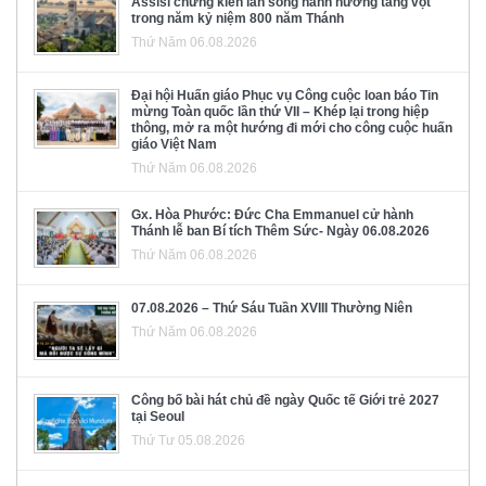
Assisi chứng kiến làn sóng hành hương tăng vọt
trong năm kỷ niệm 800 năm Thánh
Thứ Năm 06.08.2026
Đại hội Huấn giáo Phục vụ Công cuộc loan báo Tin
mừng Toàn quốc lần thứ VII – Khép lại trong hiệp
thông, mở ra một hướng đi mới cho công cuộc huấn
giáo Việt Nam
Thứ Năm 06.08.2026
Gx. Hòa Phước: Đức Cha Emmanuel cử hành
Thánh lễ ban Bí tích Thêm Sức- Ngày 06.08.2026
Thứ Năm 06.08.2026
07.08.2026 – Thứ Sáu Tuần XVIII Thường Niên
Thứ Năm 06.08.2026
Công bố bài hát chủ đề ngày Quốc tế Giới trẻ 2027
tại Seoul
Thứ Tư 05.08.2026