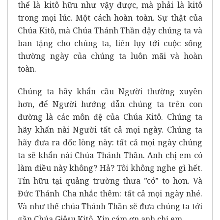
thể là kitô hữu như vậy được, mà phải là kitô
trong mọi lúc. Một cách hoàn toàn. Sự thật của
Chúa Kitô, mà Chúa Thánh Thần dậy chúng ta và
ban tặng cho chúng ta, liên lụy tới cuộc sống
thường ngày của chúng ta luôn mãi và hoàn
toàn.
Chúng ta hãy khẩn cầu Người thường xuyên
hơn, để Người hướng dẫn chúng ta trên con
đường là các môn đệ của Chúa Kitô. Chúng ta
hãy khẩn nài Người tất cả mọi ngày. Chúng ta
hãy đưa ra dốc lòng này: tất cả mọi ngày chúng
ta sẽ khẩn nài Chúa Thánh Thần. Anh chị em có
làm điều này không? Hả? Tôi không nghe gì hết.
Tín hữu tại quảng trường thưa ”có” to hơn. Và
Đức Thánh Cha nhắc thêm: tất cả mọi ngày nhé.
Và như thế chúa Thánh Thần sẽ đưa chúng ta tới
gần Chúa Giêsu Kitô. Xin cám ơn anh chị em.