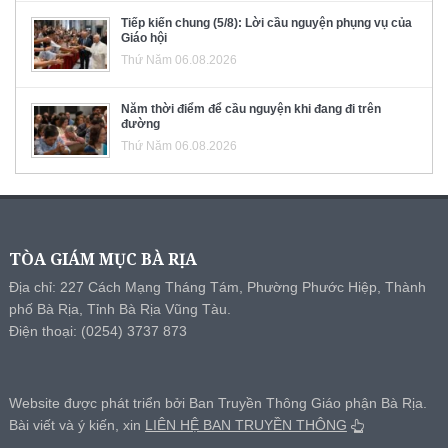
Tiếp kiến chung (5/8): Lời cầu nguyện phụng vụ của
Giáo hội
Thứ Năm 06.08.2026
Năm thời điểm để cầu nguyện khi đang đi trên
đường
Thứ Năm 06.08.2026
TÒA GIÁM MỤC BÀ RỊA
Địa chỉ: 227 Cách Mạng Tháng Tám, Phường Phước Hiệp, Thành
phố Bà Rịa, Tỉnh Bà Rịa Vũng Tàu.
Điện thoại: (0254) 3737 873
Website được phát triển bởi Ban Truyền Thông Giáo phận Bà Rịa.
Bài viết và ý kiến, xin
LIÊN HỆ BAN TRUYỀN THÔNG