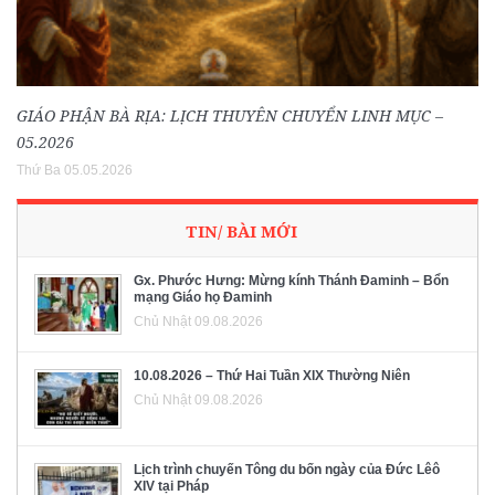
GIÁO PHẬN BÀ RỊA: LỊCH THUYÊN CHUYỂN LINH MỤC –
05.2026
Thứ Ba 05.05.2026
TIN/ BÀI MỚI
Gx. Phước Hưng: Mừng kính Thánh Đaminh – Bổn
mạng Giáo họ Đaminh
Chủ Nhật 09.08.2026
10.08.2026 – Thứ Hai Tuần XIX Thường Niên
Chủ Nhật 09.08.2026
Lịch trình chuyến Tông du bốn ngày của Đức Lêô
XIV tại Pháp