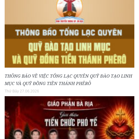
THÔNG BÁO VỀ VIỆC TỔNG LẠC QUYÊN QUỸ ĐÀO TẠO LINH
MỤC VÀ QUỸ ĐỒNG TIỀN THÁNH PHÊRÔ
Thứ Bảy 27.06.2026