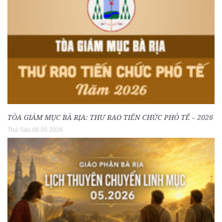
TÒA GIÁM MỤC BÀ RỊA: THƯ RAO TIẾN CHỨC PHÓ TẾ – 2026
Thứ Sáu 08.05.2026