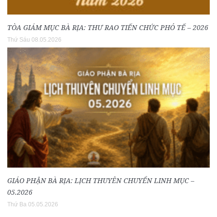
TÒA GIÁM MỤC BÀ RỊA: THƯ RAO TIẾN CHỨC PHÓ TẾ – 2026
Thứ Sáu 08.05.2026
GIÁO PHẬN BÀ RỊA: LỊCH THUYÊN CHUYỂN LINH MỤC –
05.2026
Thứ Ba 05.05.2026