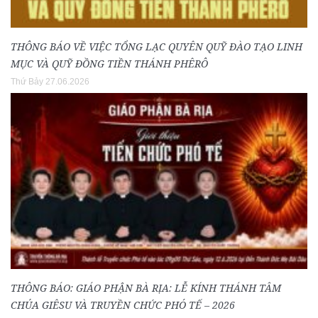
THÔNG BÁO VỀ VIỆC TỔNG LẠC QUYÊN QUỸ ĐÀO TẠO LINH
MỤC VÀ QUỸ ĐỒNG TIỀN THÁNH PHÊRÔ
Thứ Bảy 27.06.2026
THÔNG BÁO: GIÁO PHẬN BÀ RỊA: LỄ KÍNH THÁNH TÂM
CHÚA GIÊSU VÀ TRUYỀN CHỨC PHÓ TẾ – 2026