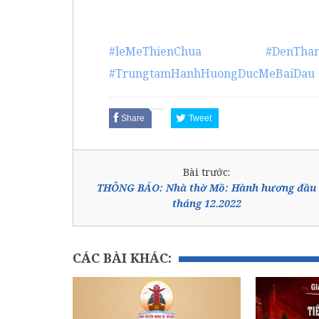
#leMeThienChua
#DenTha
#TrungtamHanhHuongDucMeBaiDau
Share
Tweet
Bài trước:
THÔNG BÁO: Nhà thờ Mồ: Hành hương đầu
tháng 12.2022
CÁC BÀI KHÁC: