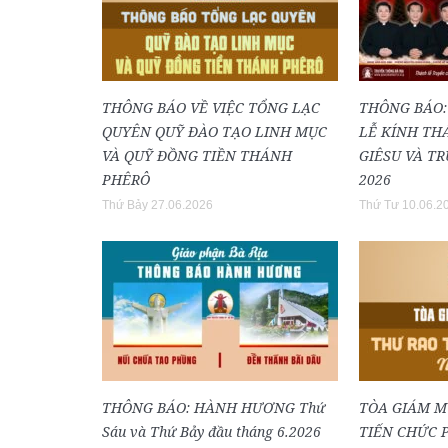
THÔNG BÁO VỀ VIỆC TỔNG LẠC
THÔNG BÁO:
QUYÊN QUỸ ĐÀO TẠO LINH MỤC
LỄ KÍNH TH
VÀ QUỸ ĐỒNG TIỀN THÁNH
GIÊSU VÀ T
PHÊRÔ
2026
Thứ Bảy 27.06.2026
Thứ Tư 10.06.2
THÔNG BÁO: HÀNH HƯƠNG Thứ
TÒA GIÁM M
Sáu và Thứ Bảy đầu tháng 6.2026
TIẾN CHỨC P