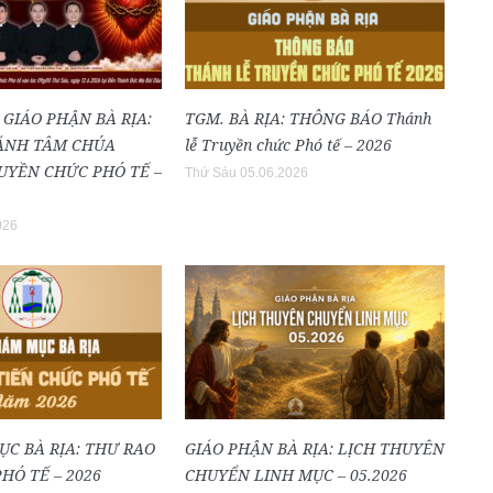
 GIÁO PHẬN BÀ RỊA:
TGM. BÀ RỊA: THÔNG BÁO Thánh
ÁNH TÂM CHÚA
lễ Truyền chức Phó tế – 2026
RUYỀN CHỨC PHÓ TẾ –
Thứ Sáu 05.06.2026
026
ỤC BÀ RỊA: THƯ RAO
GIÁO PHẬN BÀ RỊA: LỊCH THUYÊN
HÓ TẾ – 2026
CHUYỂN LINH MỤC – 05.2026