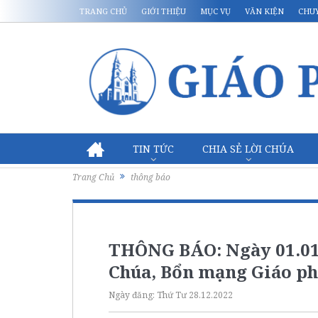
TRANG CHỦ
GIỚI THIỆU
MỤC VỤ
VĂN KIỆN
CHU
TIN TỨC
CHIA SẺ LỜI CHÚA
Trang Chủ
thông báo
THÔNG BÁO: Ngày 01.01
Chúa, Bổn mạng Giáo ph
Ngày đăng:
Thứ Tư 28.12.2022