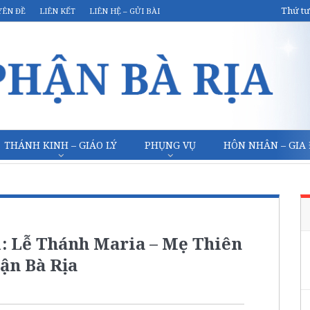
Thứ tư
YÊN ĐỀ
LIÊN KẾT
LIÊN HỆ – GỬI BÀI
THÁNH KINH – GIÁO LÝ
PHỤNG VỤ
HÔN NHÂN – GIA
: Lễ Thánh Maria – Mẹ Thiên
ận Bà Rịa