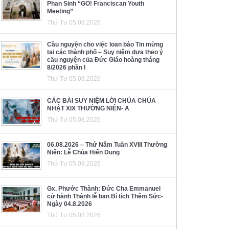
Phan Sinh “GO! Franciscan Youth
Meeting”
Thứ Tư 05.08.2026
Cầu nguyện cho việc loan báo Tin mừng
tại các thành phố – Suy niệm dựa theo ý
cầu nguyện của Đức Giáo hoàng tháng
8/2026 phần I
Thứ Tư 05.08.2026
CÁC BÀI SUY NIỆM LỜI CHÚA CHÚA
NHẬT XIX THƯỜNG NIÊN- A
Thứ Tư 05.08.2026
06.08.2026 – Thứ Năm Tuần XVIII Thường
Niên: Lễ Chúa Hiển Dung
Thứ Tư 05.08.2026
Gx. Phước Thành: Đức Cha Emmanuel
cử hành Thánh lễ ban Bí tích Thêm Sức-
Ngày 04.8.2026
Thứ Tư 05.08.2026