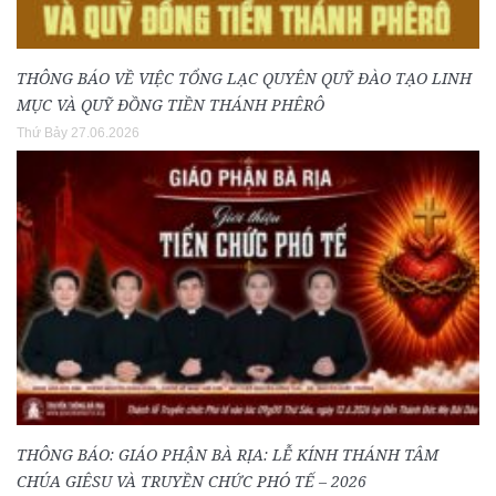
THÔNG BÁO VỀ VIỆC TỔNG LẠC QUYÊN QUỸ ĐÀO TẠO LINH
MỤC VÀ QUỸ ĐỒNG TIỀN THÁNH PHÊRÔ
Thứ Bảy 27.06.2026
THÔNG BÁO: GIÁO PHẬN BÀ RỊA: LỄ KÍNH THÁNH TÂM
CHÚA GIÊSU VÀ TRUYỀN CHỨC PHÓ TẾ – 2026