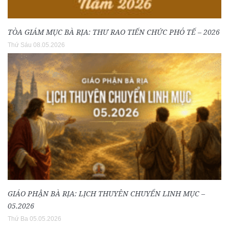
TÒA GIÁM MỤC BÀ RỊA: THƯ RAO TIẾN CHỨC PHÓ TẾ – 2026
Thứ Sáu 08.05.2026
GIÁO PHẬN BÀ RỊA: LỊCH THUYÊN CHUYỂN LINH MỤC –
05.2026
Thứ Ba 05.05.2026