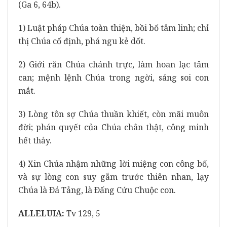
(Ga 6, 64b).
1) Luật pháp Chúa toàn thiện, bồi bổ tâm linh; chỉ
thị Chúa cố định, phá ngu kẻ dốt.
2) Giới răn Chúa chánh trực, làm hoan lạc tâm
can; mệnh lệnh Chúa trong ngời, sáng soi con
mắt.
3) Lòng tôn sợ Chúa thuần khiết, còn mãi muôn
đời; phán quyết của Chúa chân thật, công minh
hết thảy.
4) Xin Chúa nhậm những lời miệng con công bố,
và sự lòng con suy gẫm trước thiên nhan, lạy
Chúa là Ðá Tảng, là Ðấng Cứu Chuộc con.
ALLELUIA:
Tv 129, 5