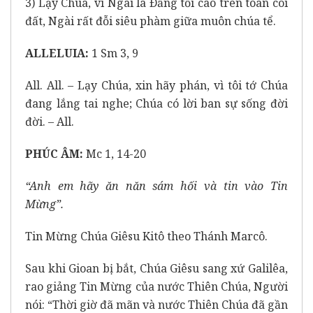
3) Lạy Chúa, vì Ngài là Ðấng tối cao trên toàn cõi
đất, Ngài rất đỗi siêu phàm giữa muôn chúa tể.
ALLELUIA:
1 Sm 3, 9
All. All. – Lạy Chúa, xin hãy phán, vì tôi tớ Chúa
đang lắng tai nghe; Chúa có lời ban sự sống đời
đời. – All.
PHÚC ÂM:
Mc 1, 14-20
“Anh em hãy ăn năn sám hối và tin vào Tin
Mừng”.
Tin Mừng Chúa Giêsu Kitô theo Thánh Marcô.
Sau khi Gioan bị bắt, Chúa Giêsu sang xứ Galilêa,
rao giảng Tin Mừng của nước Thiên Chúa, Người
nói: “Thời giờ đã mãn và nước Thiên Chúa đã gần