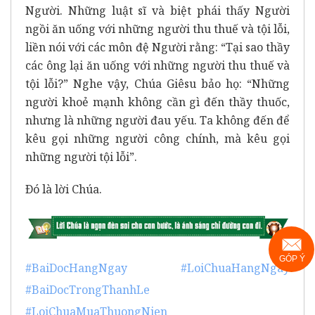
Người. Những luật sĩ và biệt phái thấy Người
ngồi ăn uống với những người thu thuế và tội lỗi,
liền nói với các môn đệ Người rằng: “Tại sao thầy
các ông lại ăn uống với những người thu thuế và
tội lỗi?” Nghe vậy, Chúa Giêsu bảo họ: “Những
người khoẻ mạnh không cần gì đến thầy thuốc,
nhưng là những người đau yếu. Ta không đến để
kêu gọi những người công chính, mà kêu gọi
những người tội lỗi”.
Ðó là lời Chúa.
GÓP Ý
#BaiDocHangNgay
#LoiChuaHangNgay
#BaiDocTrongThanhLe
#LoiChuaMuaThuongNien