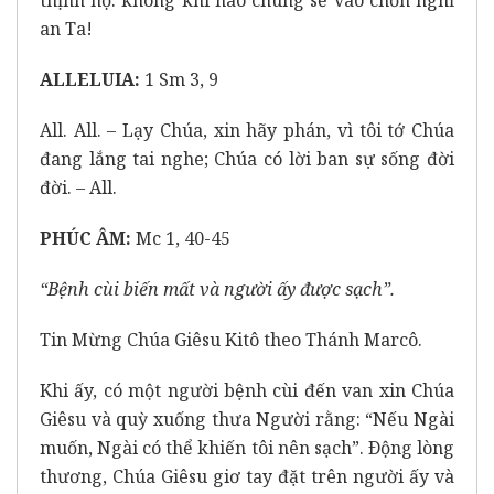
thịnh nộ: không khi nào chúng sẽ vào chốn nghỉ
an Ta!
ALLELUIA:
1 Sm 3, 9
All. All. – Lạy Chúa, xin hãy phán, vì tôi tớ Chúa
đang lắng tai nghe; Chúa có lời ban sự sống đời
đời. – All.
PHÚC ÂM:
Mc 1, 40-45
“Bệnh cùi biến mất và người ấy được sạch”.
Tin Mừng Chúa Giêsu Kitô theo Thánh Marcô.
Khi ấy, có một người bệnh cùi đến van xin Chúa
Giêsu và quỳ xuống thưa Người rằng: “Nếu Ngài
muốn, Ngài có thể khiến tôi nên sạch”. Ðộng lòng
thương, Chúa Giêsu giơ tay đặt trên người ấy và