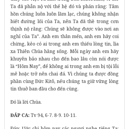
Ta đã phẫn nộ với thế hệ đó và phán rằng: Tâm
hồn chúng luôn luôn lầm lạc, chúng không nhận
biết đường lối của Ta, nên Ta đã thề trong cơn
thịnh nộ rằng: Chúng sẽ không được vào nơi an
nghỉ của Ta”. Anh em thân mến, anh em hãy coi
chừng, kẻo có ai trong anh em thiếu lòng tin, lìa
xa Thiên Chúa hằng sống. Mỗi ngày anh em hãy
khuyên bảo nhau cho đến bao lâu còn nói được
là “Hôm Nay”, để không ai trong anh em bị tội lỗi
mê hoặc trở nên chai đá. Vì chúng ta được đồng
phần cùng Ðức Kitô, nếu chúng ta giữ vững lòng
tin thuở ban đầu cho đến cùng.
Ðó là lời Chúa.
ĐÁP CA:
Tv 94, 6-7. 8-9. 10-11.
Ðáp: Ước chi hôm nay các ngươi nghe tiếng Ta: