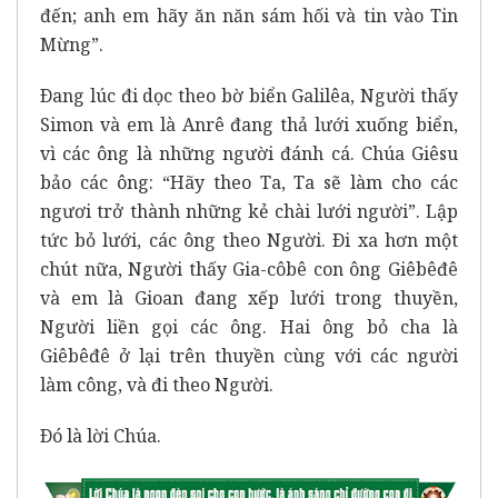
đến; anh em hãy ăn năn sám hối và tin vào Tin
Mừng”.
Ðang lúc đi dọc theo bờ biển Galilêa, Người thấy
Simon và em là Anrê đang thả lưới xuống biển,
vì các ông là những người đánh cá. Chúa Giêsu
bảo các ông: “Hãy theo Ta, Ta sẽ làm cho các
ngươi trở thành những kẻ chài lưới người”. Lập
tức bỏ lưới, các ông theo Người. Ði xa hơn một
chút nữa, Người thấy Gia-côbê con ông Giêbêđê
và em là Gioan đang xếp lưới trong thuyền,
Người liền gọi các ông. Hai ông bỏ cha là
Giêbêđê ở lại trên thuyền cùng với các người
làm công, và đi theo Người.
Ðó là lời Chúa.