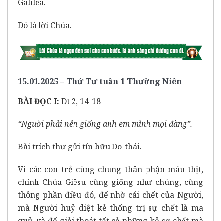
Galilêa.
Ðó là lời Chúa.
15.01.2025 – Thứ Tư tuần 1 Thường Niên
BÀI ĐỌC I:
Dt 2, 14-18
“Người phải nên giống anh em mình mọi đàng”.
Bài trích thư gửi tín hữu Do-thái.
Vì các con trẻ cùng chung thân phận máu thịt,
chính Chúa Giêsu cũng giống như chúng, cũng
thông phần điều đó, để nhờ cái chết của Người,
mà Người huỷ diệt kẻ thống trị sự chết là ma
quỷ, và để giải thoát tất cả những kẻ sợ chết mà