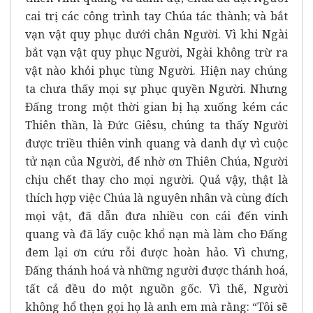
cai trị các công trình tay Chúa tác thành; và bắt
vạn vật quy phục dưới chân Người. Vì khi Ngài
bắt vạn vật quy phục Người, Ngài không trừ ra
vật nào khỏi phục tùng Người. Hiện nay chúng
ta chưa thấy mọi sự phục quyền Người. Nhưng
Ðấng trong một thời gian bị hạ xuống kém các
Thiên thần, là Ðức Giêsu, chúng ta thấy Người
được triều thiên vinh quang và danh dự vì cuộc
tử nạn của Người, để nhờ ơn Thiên Chúa, Người
chịu chết thay cho mọi người. Quả vậy, thật là
thích hợp việc Chúa là nguyên nhân và cùng đích
mọi vật, đã dẫn đưa nhiều con cái đến vinh
quang và đã lấy cuộc khổ nạn mà làm cho Ðấng
đem lại ơn cứu rỗi được hoàn hảo. Vì chưng,
Ðấng thánh hoá và những người được thánh hoá,
tất cả đều do một nguồn gốc. Vì thế, Người
không hổ thẹn gọi họ là anh em mà rằng: “Tôi sẽ