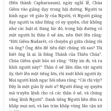
(Ðến thành Capharnaum), ngày nghỉ lễ, Chúa
Giêsu vào giảng dạy trong hội đường. Người ta
kinh ngạc về giáo lý của Người, vì Người giảng
dạy người ta như Ðấng có uy quyền, chứ không
như các luật sĩ. Ðang lúc đó, trong hội đường có
một người bị thần ô uế ám, nên thét lên rằng:
“Hỡi Giêsu Nadarét, có chuyện gì giữa chúng tôi
và ông? Ông đến để tiêu diệt chúng tôi sao? Tôi
biết ông là ai: là Ðấng Thánh của Thiên Chúa”.
Chúa Giêsu quát bảo nó rằng: “Hãy im đi, và ra
khỏi người này!” Thần ô uế liền dằn vật người
ấy, thét lên một tiếng lớn, rồi xuất khỏi người ấy.
Mọi người kinh ngạc hỏi nhau rằng: “Cái chi vậy?
Ðây là một giáo lý mới ư? Người dùng uy quyền
mà truyền lệnh cho cả các thần ô uế, và chúng
vâng lệnh Người”. Danh tiếng Người liền đồn ra
khắp mọi nơi, và lan tràn khắp vùng lân cận xứ