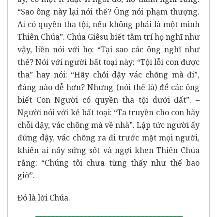
“Sao ông này lại nói thế? Ông nói phạm thượng.
Ai có quyền tha tội, nếu không phải là một mình
Thiên Chúa”. Chúa Giêsu biết tâm trí họ nghĩ như
vậy, liền nói với họ: “Tại sao các ông nghĩ như
thế? Nói với người bất toại này: “Tội lỗi con được
tha” hay nói: “Hãy chỗi dậy vác chõng mà đi”,
đàng nào dễ hơn? Nhưng (nói thế là) để các ông
biết Con Người có quyền tha tội dưới đất”. –
Người nói với kẻ bất toại: “Ta truyền cho con hãy
chỗi dậy, vác chõng mà về nhà”. Lập tức người ấy
đứng dậy, vác chõng ra đi trước mặt mọi người,
khiến ai nấy sửng sốt và ngợi khen Thiên Chúa
rằng: “Chúng tôi chưa từng thấy như thế bao
giờ”.
Ðó là lời Chúa.