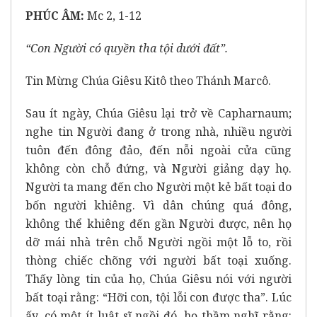
PHÚC ÂM:
Mc 2, 1-12
“Con Người có quyền tha tội dưới đất”.
Tin Mừng Chúa Giêsu Kitô theo Thánh Marcô.
Sau ít ngày, Chúa Giêsu lại trở về Capharnaum;
nghe tin Người đang ở trong nhà, nhiều người
tuôn đến đông đảo, đến nỗi ngoài cửa cũng
không còn chỗ đứng, và Người giảng dạy họ.
Người ta mang đến cho Người một kẻ bất toại do
bốn người khiêng. Vì dân chúng quá đông,
không thể khiêng đến gần Người được, nên họ
dỡ mái nhà trên chỗ Người ngồi một lỗ to, rồi
thòng chiếc chõng với người bất toại xuống.
Thấy lòng tin của họ, Chúa Giêsu nói với người
bất toại rằng: “Hỡi con, tội lỗi con được tha”. Lúc
ấy, có một ít luật sĩ ngồi đó, họ thầm nghĩ rằng: