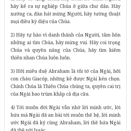
hãy kể ra sự nghiệp Chúa ở giữa chư dân. Hãy
xướng ca, đàn hát mừng Người, hãy tường thuật
mọi điều kỳ diệu của Chúa.
2) Hãy tự hào vì danh thánh của Người, tâm hồn
những ai tìm Chúa, hãy mừng vui. Hãy coi trọng
Chúa và quyền năng của Chúa, hãy tìm kiếm
thiên nhan Chúa luôn luôn.
3) Hỡi miêu duệ Abraham là tôi tớ của Ngài, hỡi
con cháu Giacóp, những kẻ được Ngài kén chọn.
Chính Chúa là Thiên Chúa chúng ta, quyền cai trị
của Ngài bao trùm khắp cả địa cầu.
4) Tới muôn đời Ngài vẫn nhớ lời minh ước, lời
hứa mà Ngài đã an bài tới muôn thế hệ, lời minh
ước Ngài đã ký cùng Abraham, lời thề hứa Ngài
đã thề với Isaác.