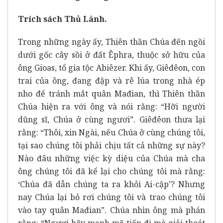
Trích sách Thủ Lãnh.
Trong những ngày ấy, Thiên thần Chúa đến ngồi
dưới gốc cây sồi ở đất Êphra, thuộc sở hữu của
ông Gioas, tổ gia tộc Abiêzer. Khi ấy, Giêđêon, con
trai của ông, đang đập và rê lúa trong nhà ép
nho để tránh mắt quân Mađian, thì Thiên thần
Chúa hiện ra với ông và nói rằng: “Hỡi người
dũng sĩ, Chúa ở cùng ngươi”. Giêđêon thưa lại
rằng: “Thôi, xin Ngài, nếu Chúa ở cùng chúng tôi,
tại sao chúng tôi phải chịu tất cả những sự này?
Nào đâu những việc kỳ diệu của Chúa mà cha
ông chúng tôi đã kể lại cho chúng tôi mà rằng:
‘Chúa đã dẫn chúng ta ra khỏi Ai-cập’? Nhưng
nay Chúa lại bỏ rơi chúng tôi và trao chúng tôi
vào tay quân Mađian”. Chúa nhìn ông mà phán
rằng: “Ngươi hãy mạnh mẽ tiến đi mà giải thoát