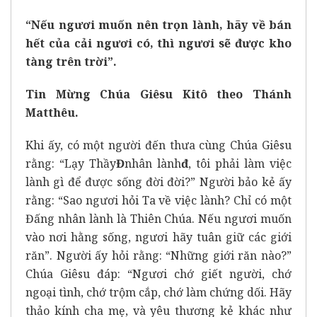
“Nếu ngươi muốn nên trọn lành, hãy về bán
hết của cải ngươi có, thì ngươi sẽ được kho
tàng trên trời”.
Tin Mừng Chúa Giêsu Kitô theo Thánh
Matthêu.
Khi ấy, có một người đến thưa cùng Chúa Giêsu
rằng: “Lạy Thầy
Đ
nhân lành
đ
, tôi phải làm việc
lành gì để được sống đời đời?” Người bảo kẻ ấy
rằng: “Sao ngươi hỏi Ta về việc lành? Chỉ có một
Đấng nhân lành là Thiên Chúa. Nếu ngươi muốn
vào nơi hằng sống, ngươi hãy tuân giữ các giới
răn”. Người ấy hỏi rằng: “Những giới răn nào?”
Chúa Giêsu đáp: “Ngươi chớ giết người, chớ
ngoại tình, chớ trộm cắp, chớ làm chứng dối. Hãy
thảo kính cha mẹ, và yêu thương kẻ khác như