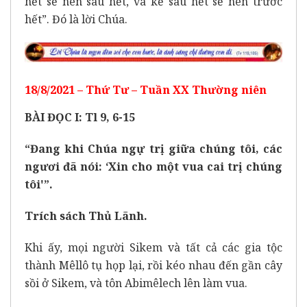
hết sẽ nên sau hết, và kẻ sau hết sẽ nên trước
hết”. Đó là lời Chúa.
18/8/2021 – Thứ Tư – Tuần XX Thường niên
BÀI ĐỌC I: Tl 9, 6-15
“Đang khi Chúa ngự trị giữa chúng tôi, các
ngươi đã nói: ‘Xin cho một vua cai trị chúng
tôi'”.
Trích sách Thủ Lãnh.
Khi ấy, mọi người Sikem và tất cả các gia tộc
thành Mêllô tụ họp lại, rồi kéo nhau đến gần cây
sồi ở Sikem, và tôn Abimêlech lên làm vua.