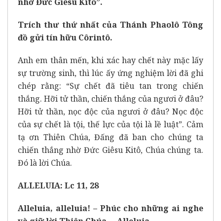
nhờ Đức Giêsu Kitô”.
Trích thư thứ nhất của Thánh Phaolô Tông
đồ gửi tín hữu Côrintô.
Anh em thân mến, khi xác hay chết này mặc lấy
sự trường sinh, thì lúc ấy ứng nghiệm lời đã ghi
chép rằng: “Sự chết đã tiêu tan trong chiến
thắng. Hỡi tử thần, chiến thắng của ngươi ở đâu?
Hỡi tử thần, nọc độc của ngươi ở đâu? Nọc độc
của sự chết là tội, thế lực của tội là lề luật”. Cảm
tạ ơn Thiên Chúa, Đấng đã ban cho chúng ta
chiến thắng nhờ Đức Giêsu Kitô, Chúa chúng ta.
Đó là lời Chúa.
ALLELUIA: Lc 11, 28
Alleluia, alleluia! – Phúc cho những ai nghe
và giữ lời Thiên Chúa. – Alleluia.