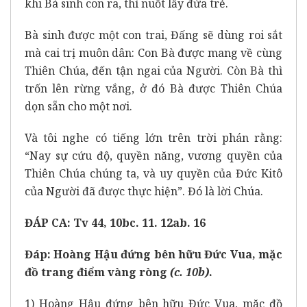
khi Bà sinh con ra, thì nuốt lấy đứa trẻ.
Bà sinh được một con trai, Đấng sẽ dùng roi sắt
mà cai trị muôn dân: Con Bà được mang về cùng
Thiên Chúa, đến tận ngai của Người. Còn Bà thì
trốn lên rừng vắng, ở đó Bà được Thiên Chúa
dọn sẵn cho một nơi.
Và tôi nghe có tiếng lớn trên trời phán rằng:
“Nay sự cứu độ, quyền năng, vương quyền của
Thiên Chúa chúng ta, và uy quyền của Đức Kitô
của Người đã được thực hiện”. Đó là lời Chúa.
ĐÁP CA: Tv 44, 10bc. 11. 12ab. 16
Đáp:
Hoàng Hậu đứng bên hữu Đức Vua, mặc
đồ trang điểm vàng ròng
(c. 10b)
.
1) Hoàng Hậu đứng bên hữu Đức Vua, mặc đồ