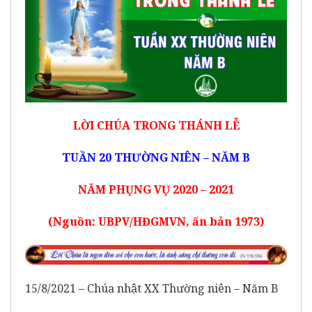
LỜI CHÚA TRONG THÁNH LỄ
TUẦN 20 THƯỜNG NIÊN – NĂM B
NĂM PHỤNG VỤ 2020 – 2021
(Nguồn: UBPV/HĐGMVN, ấn bản 1973)
15/8/2021 – Chúa nhật XX Thường niên – Năm B