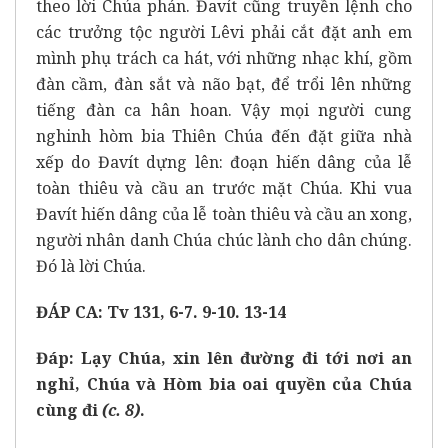
theo lời Chúa phán. Đavít cũng truyền lệnh cho
các trưởng tộc người Lêvi phải cắt đặt anh em
mình phụ trách ca hát, với những nhạc khí, gồm
đàn cầm, đàn sắt và não bạt, để trổi lên những
tiếng đàn ca hân hoan. Vậy mọi người cung
nghinh hòm bia Thiên Chúa đến đặt giữa nhà
xếp do Đavít dựng lên: đoạn hiến dâng của lễ
toàn thiêu và cầu an trước mặt Chúa. Khi vua
Đavít hiến dâng của lễ toàn thiêu và cầu an xong,
người nhân danh Chúa chúc lành cho dân chúng.
Đó là lời Chúa.
ĐÁP CA: Tv 131, 6-7. 9-10. 13-14
Đáp:
Lạy Chúa, xin lên đường đi tới nơi an
nghỉ, Chúa và Hòm bia oai quyền của Chúa
cùng đi
(c. 8)
.