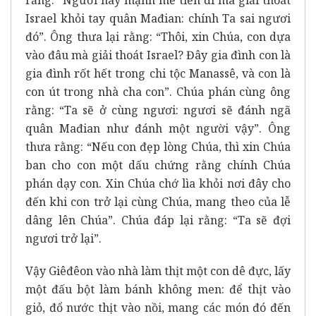
Israel khỏi tay quân Mađian: chính Ta sai ngươi
đó”. Ông thưa lại rằng: “Thôi, xin Chúa, con dựa
vào đâu mà giải thoát Israel? Đây gia đình con là
gia đình rốt hết trong chi tộc Manassê, và con là
con út trong nhà cha con”. Chúa phán cùng ông
rằng: “Ta sẽ ở cùng ngươi: ngươi sẽ đánh ngã
quân Mađian như đánh một người vậy”. Ông
thưa rằng: “Nếu con đẹp lòng Chúa, thì xin Chúa
ban cho con một dấu chứng rằng chính Chúa
phán dạy con. Xin Chúa chớ lìa khỏi nơi đây cho
đến khi con trở lại cùng Chúa, mang theo của lễ
dâng lên Chúa”. Chúa đáp lại rằng: “Ta sẽ đợi
ngươi trở lại”.
Vậy Giêđêon vào nhà làm thịt một con dê đực, lấy
một đấu bột làm bánh không men: để thịt vào
giỏ, đổ nước thịt vào nồi, mang các món đó đến