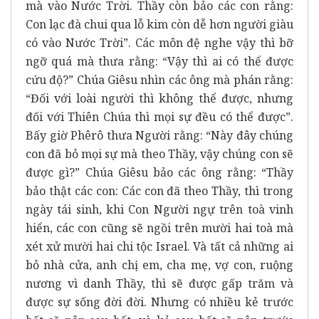
mà vào Nước Trời. Thầy còn bảo các con rằng:
Con lạc đà chui qua lỗ kim còn dễ hơn người giàu
có vào Nước Trời”. Các môn đệ nghe vậy thì bỡ
ngỡ quá mà thưa rằng: “Vậy thì ai có thể được
cứu độ?” Chúa Giêsu nhìn các ông mà phán rằng:
“Đối với loài người thì không thể được, nhưng
đối với Thiên Chúa thì mọi sự đều có thể được”.
Bấy giờ Phêrô thưa Người rằng: “Này đây chúng
con đã bỏ mọi sự mà theo Thầy, vậy chúng con sẽ
được gì?” Chúa Giêsu bảo các ông rằng: “Thầy
bảo thật các con: Các con đã theo Thầy, thì trong
ngày tái sinh, khi Con Người ngự trên toà vinh
hiển, các con cũng sẽ ngồi trên mười hai toà mà
xét xử mười hai chi tộc Israel. Và tất cả những ai
bỏ nhà cửa, anh chị em, cha mẹ, vợ con, ruộng
nương vì danh Thầy, thì sẽ được gấp trăm và
được sự sống đời đời. Nhưng có nhiều kẻ trước