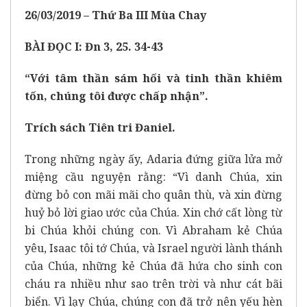
26
/0
3
/201
9 –
Thứ
B
a
I
I
I
Mu
̀a Chay
BÀI ĐỌC I: Đn 3, 25. 34-43
“Với tâm thần sám hối và tinh thần khiêm
tốn, chúng tôi được chấp nhận”.
Trích sách Tiên tri Đaniel.
Trong những ngày ấy, Adaria đứng giữa lửa mở
miệng cầu nguyện rằng: “Vì danh Chúa, xin
đừng bỏ con mãi mãi cho quân thù, và xin đừng
huỷ bỏ lời giao ước của Chúa. Xin chớ cất lòng từ
bi Chúa khỏi chúng con. Vì Abraham kẻ Chúa
yêu, Isaac tôi tớ Chúa, và Israel người lành thánh
của Chúa, những kẻ Chúa đã hứa cho sinh con
cháu ra nhiều như sao trên trời và như cát bãi
biển. Vì lạy Chúa, chúng con đã trở nên yếu hèn