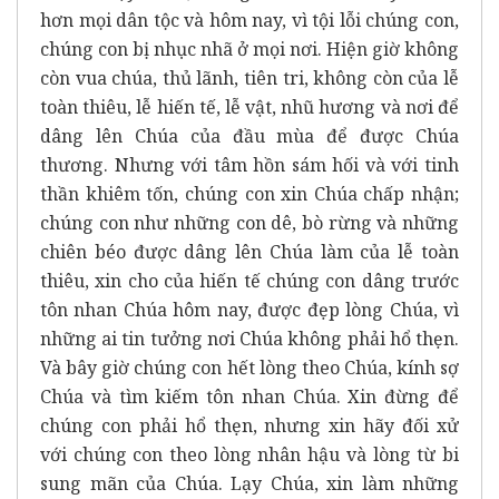
hơn mọi dân tộc và hôm nay, vì tội lỗi chúng con,
chúng con bị nhục nhã ở mọi nơi. Hiện giờ không
còn vua chúa, thủ lãnh, tiên tri, không còn của lễ
toàn thiêu, lễ hiến tế, lễ vật, nhũ hương và nơi để
dâng lên Chúa của đầu mùa để được Chúa
thương. Nhưng với tâm hồn sám hối và với tinh
thần khiêm tốn, chúng con xin Chúa chấp nhận;
chúng con như những con dê, bò rừng và những
chiên béo được dâng lên Chúa làm của lễ toàn
thiêu, xin cho của hiến tế chúng con dâng trước
tôn nhan Chúa hôm nay, được đẹp lòng Chúa, vì
những ai tin tưởng nơi Chúa không phải hổ thẹn.
Và bây giờ chúng con hết lòng theo Chúa, kính sợ
Chúa và tìm kiếm tôn nhan Chúa. Xin đừng để
chúng con phải hổ thẹn, nhưng xin hãy đối xử
với chúng con theo lòng nhân hậu và lòng từ bi
sung mãn của Chúa. Lạy Chúa, xin làm những