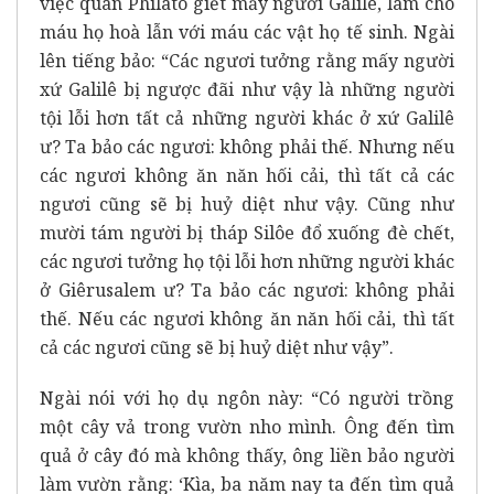
việc quan Philatô giết mấy người Galilê, làm cho
máu họ hoà lẫn với máu các vật họ tế sinh. Ngài
lên tiếng bảo: “Các ngươi tưởng rằng mấy người
xứ Galilê bị ngược đãi như vậy là những người
tội lỗi hơn tất cả những người khác ở xứ Galilê
ư? Ta bảo các ngươi: không phải thế. Nhưng nếu
các ngươi không ăn năn hối cải, thì tất cả các
ngươi cũng sẽ bị huỷ diệt như vậy. Cũng như
mười tám người bị tháp Silôe đổ xuống đè chết,
các ngươi tưởng họ tội lỗi hơn những người khác
ở Giêrusalem ư? Ta bảo các ngươi: không phải
thế. Nếu các ngươi không ăn năn hối cải, thì tất
cả các ngươi cũng sẽ bị huỷ diệt như vậy”.
Ngài nói với họ dụ ngôn này: “Có người trồng
một cây vả trong vườn nho mình. Ông đến tìm
quả ở cây đó mà không thấy, ông liền bảo người
làm vườn rằng: ‘Kìa, ba năm nay ta đến tìm quả