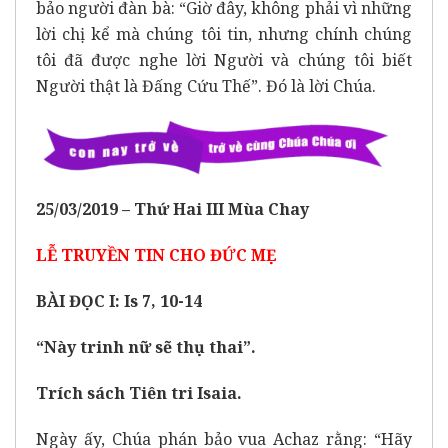
bảo người đàn bà: “Giờ đây, không phải vì những
lời chị kể mà chúng tôi tin, nhưng chính chúng
tôi đã được nghe lời Người và chúng tôi biết
Người thật là Đấng Cứu Thế”. Đó là lời Chúa.
25
/0
3
/201
9 –
Thứ
Hai
I
I
I
Mu
̀a Chay
LỄ TRUYỀN TIN CHO ĐỨC MẸ
BÀI ĐỌC I: Is 7, 10-14
“Này trinh nữ sẽ thụ thai”.
Trích sách Tiên tri Isaia.
Ngày ấy, Chúa phán bảo vua Achaz rằng: “Hãy