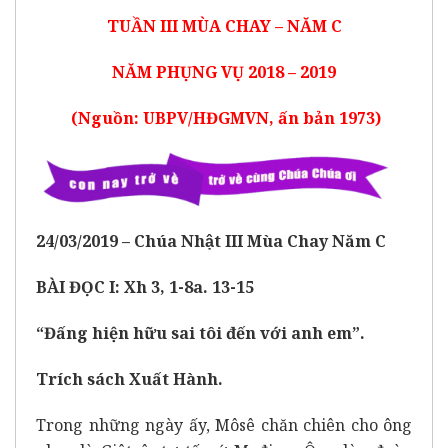
TUẦN III MÙA CHAY – NĂM C
NĂM PHỤNG VỤ 2018 – 2019
(Nguồn: UBPV/HĐGMVN, ấn bản 1973)
2
4
/0
3
/201
9 –
Chúa Nhật I
I
I
Mu
̀a Chay
Năm C
BÀI ĐỌC I: Xh 3, 1-8a. 13-15
“Đấng hiện hữu sai tôi đến với anh em”.
Trích sách Xuất Hành.
Trong những ngày ấy, Môsê chăn chiên cho ông