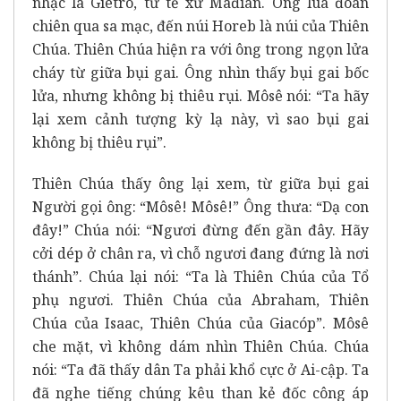
nhạc là Giêtrô, tư tế xứ Mađian. Ông lùa đoàn
chiên qua sa mạc, đến núi Horeb là núi của Thiên
Chúa. Thiên Chúa hiện ra với ông trong ngọn lửa
cháy từ giữa bụi gai. Ông nhìn thấy bụi gai bốc
lửa, nhưng không bị thiêu rụi. Môsê nói: “Ta hãy
lại xem cảnh tượng kỳ lạ này, vì sao bụi gai
không bị thiêu rụi”.
Thiên Chúa thấy ông lại xem, từ giữa bụi gai
Người gọi ông: “Môsê! Môsê!” Ông thưa: “Dạ con
đây!” Chúa nói: “Ngươi đừng đến gần đây. Hãy
cởi dép ở chân ra, vì chỗ ngươi đang đứng là nơi
thánh”. Chúa lại nói: “Ta là Thiên Chúa của Tổ
phụ ngươi. Thiên Chúa của Abraham, Thiên
Chúa của Isaac, Thiên Chúa của Giacóp”. Môsê
che mặt, vì không dám nhìn Thiên Chúa. Chúa
nói: “Ta đã thấy dân Ta phải khổ cực ở Ai-cập. Ta
đã nghe tiếng chúng kêu than kẻ đốc công áp