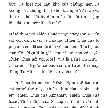
bức. Ta biết nỗi đau khổ của chúng, nên Ta
xuống cứu chúng thoát khỏi tay người Ai-cập và
đưa ra khỏi đất ấy đến miền đất tốt tươi rộng
lớn, đất tràn trề sữa và mật”.
Môsê thưa với Thiên Chúa rằng: “Này con sẽ đến
với con cái Israel và bảo họ: Thiên Chúa của tổ
phụ anh em đã sai tôi đến với anh em. Nếu họ hỏi
con: ‘Tên Người là gì?’, con sẽ nói sao với họ?”
Thiên Chúa nói với Môsê: “Ta là Đấng Tự Hữu”.
Chúa nói: “Ngươi sẽ bảo con cái Israel thế này:
‘Đấng Tự Hữu sai tôi đến với anh em’ “.
Thiên Chúa lại nói với Môsê: “Ngươi sẽ bảo con
cái Israel thế này: ‘Thiên Chúa của tổ phụ anh
em, Thiên Chúa của Abraham, Thiên Chúa của
Isaac, Thiên Chúa của Giacóp sai tôi đến với anh
em’. Đó là danh Ta cho đến muôn đời, đó là danh