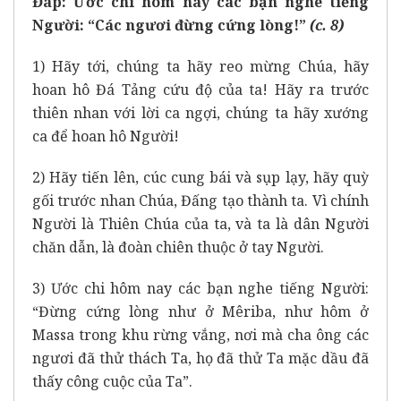
Đáp:
Ước chi hôm nay các bạn nghe tiếng
Người: “Các ngươi đừng cứng lòng!”
(c. 8)
1) Hãy tới, chúng ta hãy reo mừng Chúa, hãy
hoan hô Đá Tảng cứu độ của ta! Hãy ra trước
thiên nhan với lời ca ngợi, chúng ta hãy xướng
ca để hoan hô Người!
2) Hãy tiến lên, cúc cung bái và sụp lạy, hãy quỳ
gối trước nhan Chúa, Đấng tạo thành ta. Vì chính
Người là Thiên Chúa của ta, và ta là dân Người
chăn dẫn, là đoàn chiên thuộc ở tay Người.
3) Ước chi hôm nay các bạn nghe tiếng Người:
“Đừng cứng lòng như ở Mêriba, như hôm ở
Massa trong khu rừng vắng, nơi mà cha ông các
ngươi đã thử thách Ta, họ đã thử Ta mặc dầu đã
thấy công cuộc của Ta”.