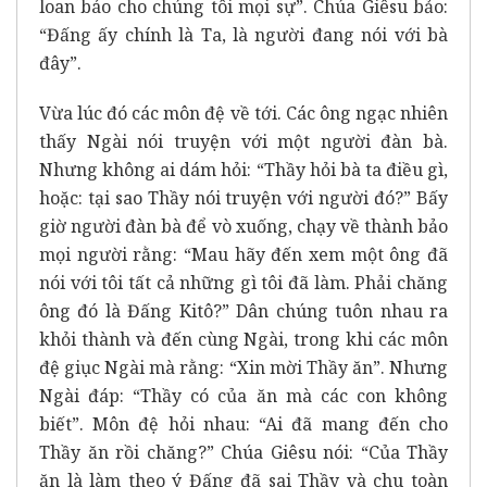
loan báo cho chúng tôi mọi sự”. Chúa Giêsu bảo:
“Đấng ấy chính là Ta, là người đang nói với bà
đây”.
Vừa lúc đó các môn đệ về tới. Các ông ngạc nhiên
thấy Ngài nói truyện với một người đàn bà.
Nhưng không ai dám hỏi: “Thầy hỏi bà ta điều gì,
hoặc: tại sao Thầy nói truyện với người đó?” Bấy
giờ người đàn bà để vò xuống, chạy về thành bảo
mọi người rằng: “Mau hãy đến xem một ông đã
nói với tôi tất cả những gì tôi đã làm. Phải chăng
ông đó là Đấng Kitô?” Dân chúng tuôn nhau ra
khỏi thành và đến cùng Ngài, trong khi các môn
đệ giục Ngài mà rằng: “Xin mời Thầy ăn”. Nhưng
Ngài đáp: “Thầy có của ăn mà các con không
biết”. Môn đệ hỏi nhau: “Ai đã mang đến cho
Thầy ăn rồi chăng?” Chúa Giêsu nói: “Của Thầy
ăn là làm theo ý Đấng đã sai Thầy và chu toàn