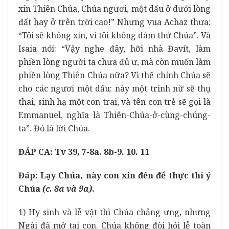
xin Thiên Chúa, Chúa ngươi, một dấu ở dưới lòng
đất hay ở trên trời cao!” Nhưng vua Achaz thưa:
“Tôi sẽ không xin, vì tôi không dám thử Chúa”. Và
Isaia nói: “Vậy nghe đây, hỡi nhà Đavít, làm
phiền lòng người ta chưa đủ ư, mà còn muốn làm
phiền lòng Thiên Chúa nữa? Vì thế chính Chúa sẽ
cho các ngươi một dấu: này một trinh nữ sẽ thụ
thai, sinh hạ một con trai, và tên con trẻ sẽ gọi là
Emmanuel, nghĩa là Thiên-Chúa-ở-cùng-chúng-
ta”. Đó là lời Chúa.
ĐÁP CA: Tv 39, 7-8a. 8b-9. 10. 11
Đáp:
Lạy Chúa, này con xin đến để thực thi ý
Chúa
(c. 8a và 9a)
.
1) Hy sinh và lễ vật thì Chúa chẳng ưng, nhưng
Ngài đã mở tai con. Chúa không đòi hỏi lễ toàn