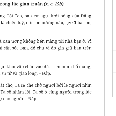
trong lúc gian truân
(x. c. 15b)
.
ấng Tối Cao, bạn cư ngụ dưới bóng của Đấng
à chiến luỹ, nơi con nương náu, lạy Chúa con,
và oan ương không bén mảng tới nhà bạn ở. Vì
i săn sóc bạn, để chư vị đó gìn giữ bạn trên
 bạn khỏi vấp chân vào đá. Trên mình hổ mang,
 sư tử và giao long. – Đáp.
oát cho, Ta sẽ che chở người bởi lẽ người nhìn
 Ta sẽ nhậm lời, Ta sẽ ở cùng người trong lúc
ự cho người. – Đáp.