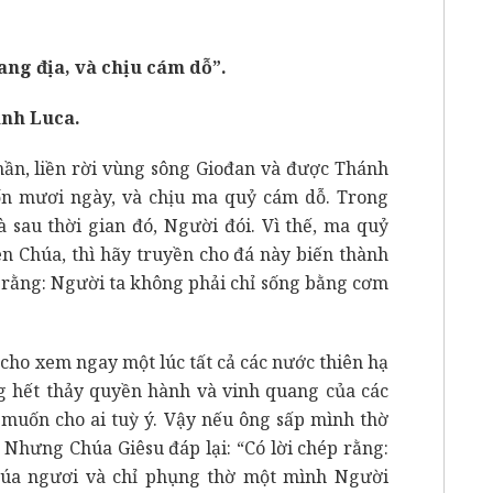
ng địa, và chịu cám dỗ”.
ánh Luca.
hần, liền rời vùng sông Giođan và được Thánh
ốn mươi ngày, và chịu ma quỷ cám dỗ. Trong
 sau thời gian đó, Người đói. Vì thế, ma quỷ
n Chúa, thì hãy truyền cho đá này biến thành
p rằng: Người ta không phải chỉ sống bằng cơm
cho xem ngay một lúc tất cả các nước thiên hạ
ng hết thảy quyền hành và vinh quang của các
ôi muốn cho ai tuỳ ý. Vậy nếu ông sấp mình thờ
!” Nhưng Chúa Giêsu đáp lại: “Có lời chép rằng:
húa ngươi và chỉ phụng thờ một mình Người