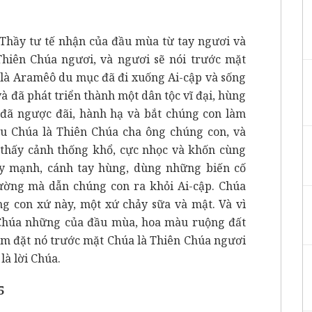
Thầy tư tế nhận của đầu mùa từ tay ngươi và
hiên Chúa ngươi, và ngươi sẽ nói trước mặt
 là Aramêô du mục đã đi xuống Ai-cập và sống
và đã phát triển thành một dân tộc vĩ đại, hùng
đã ngược đãi, hành hạ và bắt chúng con làm
u Chúa là Thiên Chúa cha ông chúng con, và
 thấy cảnh thống khổ, cực nhọc và khốn cùng
y mạnh, cánh tay hùng, dùng những biến cố
ường mà dẫn chúng con ra khỏi Ai-cập. Chúa
g con xứ này, một xứ chảy sữa và mật. Và vì
n Chúa những của đầu mùa, hoa màu ruộng đất
em đặt nó trước mặt Chúa là Thiên Chúa ngươi
là lời Chúa.
5