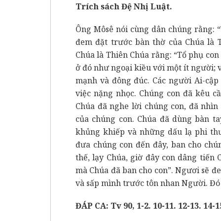
Trích sách Đệ Nhị Luật.
Ông Môsê nói cùng dân chúng rằng: “
đem đặt trước bàn thờ của Chúa là T
Chúa là Thiên Chúa rằng: “Tổ phụ con
ở đó như ngoại kiều với một ít người; 
mạnh và đông đúc. Các người Ai-cập 
việc nặng nhọc. Chúng con đã kêu cầ
Chúa đã nghe lời chúng con, đã nhìn
của chúng con. Chúa đã dùng bàn ta
khủng khiếp và những dấu lạ phi th
đưa chúng con đến đây, ban cho chún
thế, lạy Chúa, giờ đây con dâng tiế
mà Chúa đã ban cho con”. Ngươi sẽ đ
và sấp mình trước tôn nhan Người. Đó 
ĐÁP CA: Tv 90, 1-2. 10-11. 12-13. 14-1