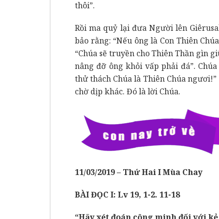
thôi”.
Rồi ma quỷ lại đưa Người lên Giêrus
bảo rằng: “Nếu ông là Con Thiên Chúa,
“Chúa sẽ truyền cho Thiên Thần gìn giữ
nâng đỡ ông khỏi vấp phải đá”. Chúa 
thử thách Chúa là Thiên Chúa ngươi!” 
chờ dịp khác. Đó là lời Chúa.
11/0
3
/201
9 –
Thứ
Hai
I Mu
̀a Chay
BÀI ĐỌC I: Lv 19, 1-2. 11-18
“Hãy xét đoán công minh đối với kẻ