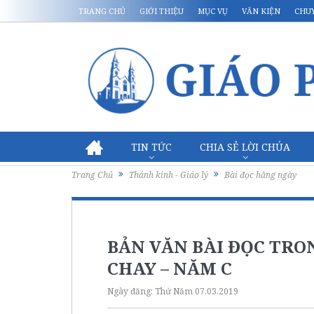
TRANG CHỦ
GIỚI THIỆU
MỤC VỤ
VĂN KIỆN
CHU
TIN TỨC
CHIA SẺ LỜI CHÚA
Trang Chủ
Thánh kinh - Giáo lý
Bài đọc hằng ngày
BẢN VĂN BÀI ĐỌC TRO
CHAY – NĂM C
Ngày đăng:
Thứ Năm 07.03.2019