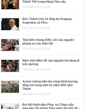
Thánh Thể trong tháng Tám này
Thứ Năm 06.08.2026
Đức Thánh Cha sẽ tông du Uruguay,
Argentina và Pêru
Thứ Năm 06.08.2026
Tiếp kiến chung (5/8): Lời cầu nguyện
phụng vụ của Giáo hội
Thứ Năm 06.08.2026
Năm thời điểm để cầu nguyện khi đang đi
trên đường
Thứ Năm 06.08.2026
Assisi chứng kiến làn sóng hành hương
tăng vọt trong năm kỷ niệm 800 năm
Thánh
Thứ Năm 06.08.2026
Đại hội Huấn giáo Phục vụ Công cuộc
loan báo Tin mừng Toàn quốc lần thứ VII –