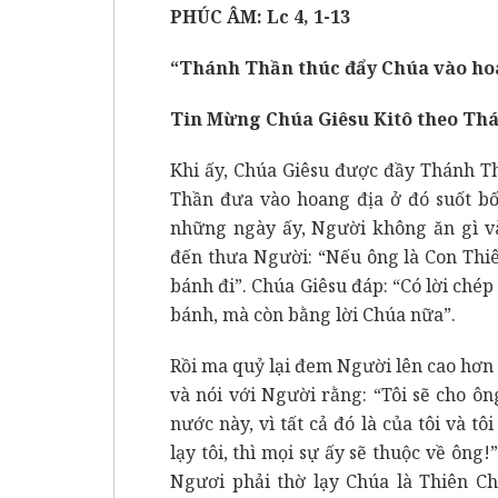
PHÚC ÂM: Lc 4, 1-13
“Thánh Thần thúc đẩy Chúa vào hoa
Tin Mừng Chúa Giêsu Kitô theo Th
Khi ấy, Chúa Giêsu được đầy Thánh T
Thần đưa vào hoang địa ở đó suốt b
những ngày ấy, Người không ăn gì và
đến thưa Người: “Nếu ông là Con Thiê
bánh đi”. Chúa Giêsu đáp: “Có lời ché
bánh, mà còn bằng lời Chúa nữa”.
Rồi ma quỷ lại đem Người lên cao hơn 
và nói với Người rằng: “Tôi sẽ cho ô
nước này, vì tất cả đó là của tôi và t
lạy tôi, thì mọi sự ấy sẽ thuộc về ông
Ngươi phải thờ lạy Chúa là Thiên C