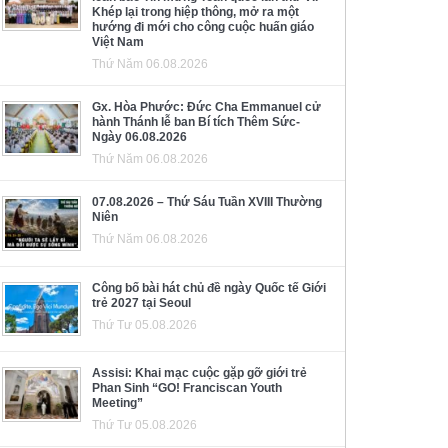
Khép lại trong hiệp thông, mở ra một
hướng đi mới cho công cuộc huấn giáo
Việt Nam
Thứ Năm 06.08.2026
Gx. Hòa Phước: Đức Cha Emmanuel cử
hành Thánh lễ ban Bí tích Thêm Sức-
Ngày 06.08.2026
Thứ Năm 06.08.2026
07.08.2026 – Thứ Sáu Tuần XVIII Thường
Niên
Thứ Năm 06.08.2026
Công bố bài hát chủ đề ngày Quốc tế Giới
trẻ 2027 tại Seoul
Thứ Tư 05.08.2026
Assisi: Khai mạc cuộc gặp gỡ giới trẻ
Phan Sinh “GO! Franciscan Youth
Meeting”
Thứ Tư 05.08.2026