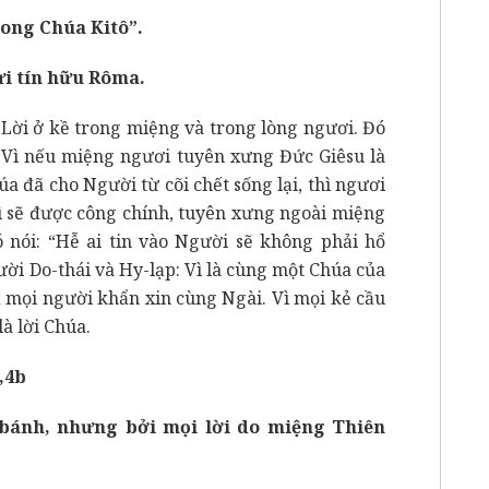
rong Chúa Kitô”.
i tín hữu Rôma.
Lời ở kề trong miệng và trong lòng ngươi. Đó
g. Vì nếu miệng ngươi tuyên xưng Đức Giêsu là
a đã cho Người từ cõi chết sống lại, thì ngươi
thì sẽ được công chính, tuyên xưng ngoài miệng
ó nói: “Hễ ai tin vào Người sẽ không phải hổ
ười Do-thái và Hy-lạp: Vì là cùng một Chúa của
cả mọi người khẩn xin cùng Ngài. Vì mọi kẻ cầu
à lời Chúa.
,4b
bánh, nhưng bởi mọi lời do miệng Thiên