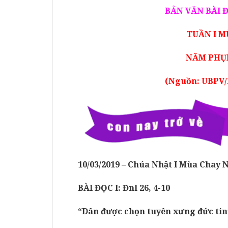
BẢN VĂN BÀI 
TUẦN I M
NĂM PHỤN
(Nguồn: UBPV/
10/0
3
/201
9 –
Chúa Nhật I Mùa Chay
BÀI ĐỌC I: Đnl 26, 4-10
“Dân được chọn tuyên xưng đức tin