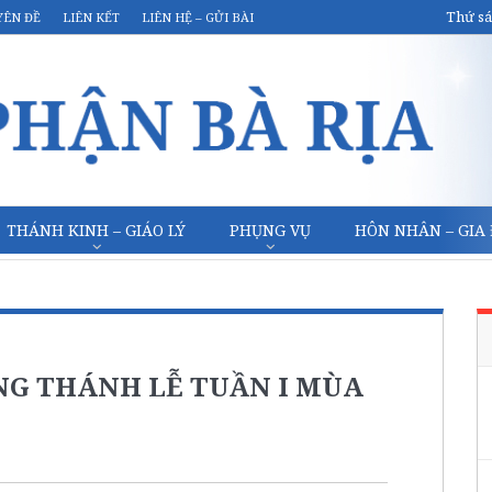
Thứ sá
YÊN ĐỀ
LIÊN KẾT
LIÊN HỆ – GỬI BÀI
THÁNH KINH – GIÁO LÝ
PHỤNG VỤ
HÔN NHÂN – GIA
NG THÁNH LỄ TUẦN I MÙA