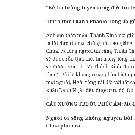
“Kẻ tin tưởng tuyên xưng đức tin t
Trích thư Thánh Phaolô Tông đồ gử
Anh em thân mến, Thánh Kinh nói gì? 
là lời đức tin mà chúng tôi rao giản
Chúa, và lòng ngươi tin rằng Thiên Chú
sẽ được rỗi. Quả thế, tin trong lòng 
sẽ được cứu rỗi. Vì Thánh Kinh đã c
thẹn”. Bởi lẽ không có sự phân biệt ng
mọi người, Ngài rộng rãi đối với tất 
khẩn Danh Ngài, đều được cứu độ. Đó l
CÂU XƯỚNG TRƯỚC PHÚC ÂM: Mt 4
Người ta sống không nguyên bởi 
Chúa phán ra.