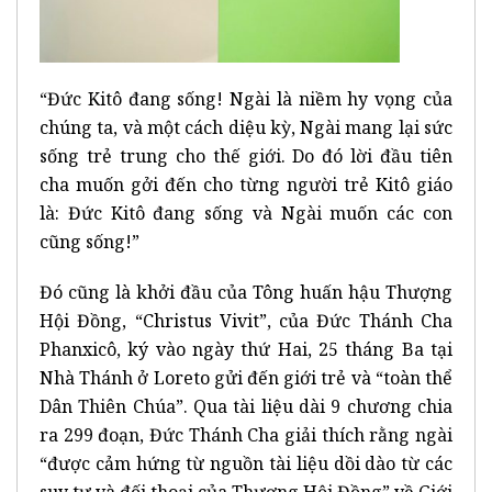
“Đức Kitô đang sống! Ngài là niềm hy vọng của
chúng ta, và một cách diệu kỳ, Ngài mang lại sức
sống trẻ trung cho thế giới. Do đó lời đầu tiên
cha muốn gởi đến cho từng người trẻ Kitô giáo
là: Đức Kitô đang sống và Ngài muốn các con
cũng sống!”
Đó cũng là khởi đầu của Tông huấn hậu Thượng
Hội Đồng, “Christus Vivit”, của Đức Thánh Cha
Phanxicô, ký vào ngày thứ Hai, 25 tháng Ba tại
Nhà Thánh ở Loreto gửi đến giới trẻ và “toàn thể
Dân Thiên Chúa”. Qua tài liệu dài 9 chương chia
ra 299 đoạn, Đức Thánh Cha giải thích rằng ngài
“được cảm hứng từ nguồn tài liệu dồi dào từ các
suy tư và đối thoại của Thượng Hội Đồng” về Giới