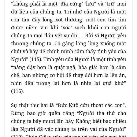
“không phải là một ‘đĩa cứng’ ‘lưu” và ‘trữ’ mọi
dữ liệu của chúng ta. Trí nhớ của Người là một
con tim đầy lòng xót thương, một con tim tìm
được niềm vui khi ‘xóa’ sạch khỏi con người
chúng ta mọi dấu vết sự dữ … Bởi vì Người yêu
thương chúng ta. Cố gắng lắng lòng xuống một
chút và hãy để chính mình cảm thấy tình yêu của
Người” (115). Tình yêu của Người là một tình yêu
“nâng dậy hơn là quật ngã, hòa giải hơn là cấm
chế, ban những cơ hội để thay đổi hơn là lên án,
nhìn đến tương lai hơn là nhìn lại quá khứ”
(116).
Sự thật thứ hai là “Đức Kitô cứu thoát các con”.
Đừng bao giờ quên rằng “Người tha thứ cho
chúng ta bảy mươi lần bảy. Không biết bao nhiêu
lần Người đã vác chúng ta trên vai của Người”
(119). Chúa Giêsu yêu các con và cứu các con bởi