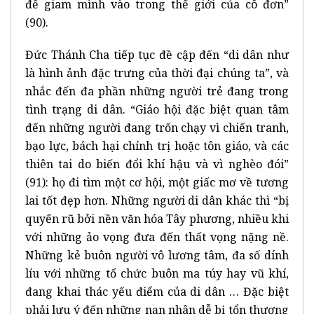
để giam mình vào trong thế giới của cô đơn”
(90).
Đức Thánh Cha tiếp tục đề cập đến “di dân như
là hình ảnh đặc trưng của thời đại chúng ta”, và
nhắc đến đa phần những người trẻ đang trong
tình trạng di dân. “Giáo hội đặc biệt quan tâm
đến những người đang trốn chạy vì chiến tranh,
bạo lực, bách hại chính trị hoặc tôn giáo, và các
thiên tai do biến đổi khí hậu và vì nghèo đói”
(91): họ đi tìm một cơ hội, một giấc mơ về tương
lai tốt đẹp hơn. Những người di dân khác thì “bị
quyến rũ bởi nền văn hóa Tây phương, nhiều khi
với những ảo vọng đưa đến thất vọng nặng nề.
Những kẻ buôn người vô lương tâm, đa số dính
líu với những tổ chức buôn ma túy hay vũ khí,
đang khai thác yếu điểm của di dân … Đặc biệt
phải lưu ý đến những nạn nhân dễ bị tổn thương