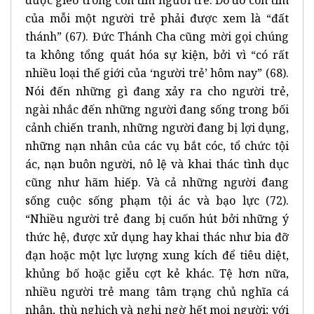
của mỗi một người trẻ phải được xem là “đất
thánh” (67). Đức Thánh Cha cũng mời gọi chúng
ta không tổng quát hóa sự kiện, bởi vì “có rất
nhiều loại thế giới của ‘người trẻ’ hôm nay” (68).
Nói đến những gì đang xảy ra cho người trẻ,
ngài nhắc đến những người đang sống trong bối
cảnh chiến tranh, những người đang bị lợi dụng,
những nạn nhân của các vụ bắt cóc, tổ chức tội
ác, nạn buôn người, nô lệ và khai thác tình dục
cũng như hãm hiếp. Và cả những người đang
sống cuộc sống phạm tội ác và bạo lực (72).
“Nhiều người trẻ đang bị cuốn hút bởi những ý
thức hệ, được xử dụng hay khai thác như bia đỡ
đạn hoặc một lực lượng xung kích để tiêu diệt,
khủng bố hoặc giễu cợt kẻ khác. Tệ hơn nữa,
nhiều người trẻ mang tâm trạng chủ nghĩa cá
nhân, thù nghịch và nghi ngờ hết mọi người; với