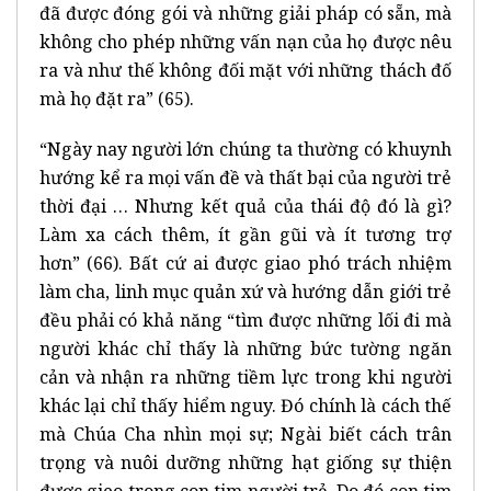
đã được đóng gói và những giải pháp có sẵn, mà
không cho phép những vấn nạn của họ được nêu
ra và như thế không đối mặt với những thách đố
mà họ đặt ra” (65).
“Ngày nay người lớn chúng ta thường có khuynh
hướng kể ra mọi vấn đề và thất bại của người trẻ
thời đại … Nhưng kết quả của thái độ đó là gì?
Làm xa cách thêm, ít gần gũi và ít tương trợ
hơn” (66). Bất cứ ai được giao phó trách nhiệm
làm cha, linh mục quản xứ và hướng dẫn giới trẻ
đều phải có khả năng “tìm được những lối đi mà
người khác chỉ thấy là những bức tường ngăn
cản và nhận ra những tiềm lực trong khi người
khác lại chỉ thấy hiểm nguy. Đó chính là cách thế
mà Chúa Cha nhìn mọi sự; Ngài biết cách trân
trọng và nuôi dưỡng những hạt giống sự thiện
được gieo trong con tim người trẻ. Do đó con tim