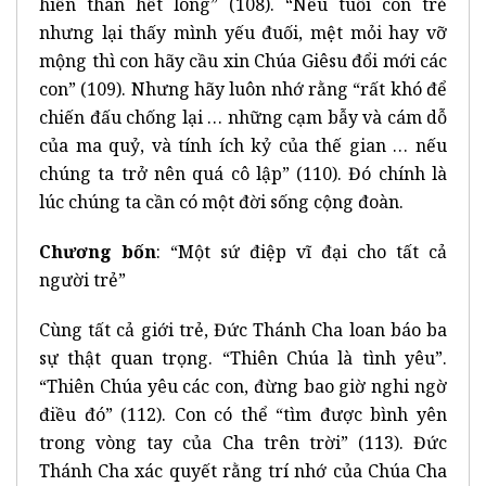
hiến thân hết lòng” (108). “Nếu tuổi còn trẻ
nhưng lại thấy mình yếu đuối, mệt mỏi hay vỡ
mộng thì con hãy cầu xin Chúa Giêsu đổi mới các
con” (109). Nhưng hãy luôn nhớ rằng “rất khó để
chiến đấu chống lại … những cạm bẫy và cám dỗ
của ma quỷ, và tính ích kỷ của thế gian … nếu
chúng ta trở nên quá cô lập” (110). Đó chính là
lúc chúng ta cần có một đời sống cộng đoàn.
Chương bốn
: “Một sứ điệp vĩ đại cho tất cả
người trẻ”
Cùng tất cả giới trẻ, Đức Thánh Cha loan báo ba
sự thật quan trọng. “Thiên Chúa là tình yêu”.
“Thiên Chúa yêu các con, đừng bao giờ nghi ngờ
điều đó” (112). Con có thể “tìm được bình yên
trong vòng tay của Cha trên trời” (113). Đức
Thánh Cha xác quyết rằng trí nhớ của Chúa Cha