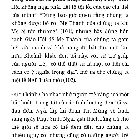
Hội không ngại phải tiết lộ tội lỗi của các chi thể
của mình”. “Đừng bao giờ quên rằng chúng ta
không được bỏ rơi Mẹ Thánh của chúng ta khi
Mẹ bị tổn thương” (101), nhưng hãy đứng bên
cạnh Giáo Hội để Mẹ Thánh của chúng ta gom
hết sức mạnh và khả năng để bắt đầu một lần
nữa. Khoảnh khắc đen tối này, với sự trợ giúp
của người trẻ, “có thể thật sự là một cơ hội cải
cách có ý nghĩa trọng đại”, mở ra cho chúng ta
một lễ Ngũ Tuần mới (102).
Đức Thánh Cha nhắc nhở người trẻ rằng “có một
lối thoát” trong tất cả các tình huống đen tối và
đau đớn. Ngài lập lại đoạn Tin Mừng về buổi
sáng ngày Phục Sinh. Ngài giải thích rằng dù cho
thế giới số hóa có thể đem đến cho chúng ta
nhiều nguy cơ, nhưng cũng có những người trẻ