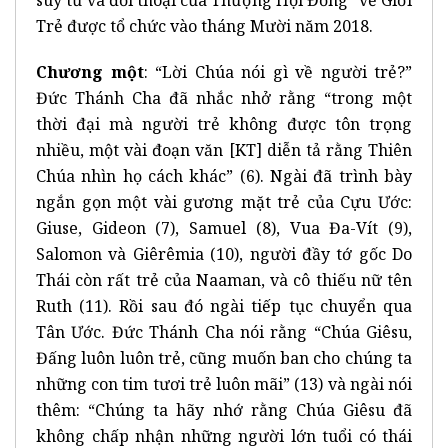
Trẻ được tổ chức vào tháng Mười năm 2018.
Chương một
: “Lời Chúa nói gì về người trẻ?”
Đức Thánh Cha đã nhắc nhở rằng “trong một
thời đại mà người trẻ không được tôn trọng
nhiều, một vài đoạn văn [KT] diễn tả rằng Thiên
Chúa nhìn họ cách khác” (6). Ngài đã trình bày
ngắn gọn một vài gương mặt trẻ của Cựu Ước:
Giuse, Gideon (7), Samuel (8), Vua Đa-Vít (9),
Salomon và Giêrêmia (10), người đầy tớ gốc Do
Thái còn rất trẻ của Naaman, và cô thiếu nữ tên
Ruth (11). Rồi sau đó ngài tiếp tục chuyển qua
Tân Ước. Đức Thánh Cha nói rằng “Chúa Giêsu,
Đấng luôn luôn trẻ, cũng muốn ban cho chúng ta
những con tim tươi trẻ luôn mãi” (13) và ngài nói
thêm: “Chúng ta hãy nhớ rằng Chúa Giêsu đã
không chấp nhận những người lớn tuổi có thái