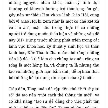
những nguyên nhân khác, luân lý tính dục
thường có khuynh hướng trở thành nguồn gốc
gây nên sự “hiểu lầm và xa lánh Giáo Hội, cũng
bởi vì Giáo Hội bị xem như là một cơ chế xét xử
và lên án”, mặc dầu trong thực tế có những
người trẻ đang muốn thảo luận về những vấn đề
này (81). Đứng trước những phát triển trong các
lãnh vực khoa học, kỹ thuật y sinh học và thần
kinh học, Đức Thánh Cha nhắc nhớ rằng những
tiến bộ đó có thể làm cho chúng ta quên rằng sự
sống là một hồng ân, và chúng ta là những thụ
tạo với những giới hạn bẩm sinh, dễ bị khai thác
bởi những kẻ lợi dụng sức mạnh của kỹ thuật.
Tiếp đến, Tông huấn đề cập đến chủ đề “thế giới
số” đã tạo nên “một cách thế thông tin mới”, và
có khả năng “tạo sự dễ dàng cho việc phát tán
những thông tin độc lập”. Trong nhiều quốc gia,