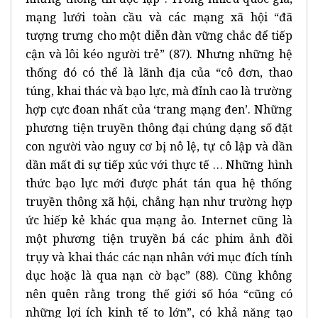
mạng lưới toàn cầu và các mạng xã hội “đã
tượng trưng cho một diễn đàn vững chắc để tiếp
cận và lôi kéo người trẻ” (87). Nhưng những hệ
thống đó có thể là lãnh địa của “cô đơn, thao
túng, khai thác và bạo lực, mà đỉnh cao là trường
hợp cực đoan nhất của ‘trang mạng đen’. Những
phương tiện truyền thông đại chúng dạng số đặt
con người vào nguy cơ bị nô lệ, tự cô lập và dần
dần mất đi sự tiếp xúc với thực tế … Những hình
thức bạo lực mới được phát tán qua hệ thống
truyền thông xã hội, chẳng hạn như trường hợp
ức hiếp kẻ khác qua mạng ảo. Internet cũng là
một phương tiện truyền bá các phim ảnh đồi
trụy và khai thác các nạn nhân với mục đích tính
dục hoặc là qua nạn cờ bạc” (88). Cũng không
nên quên rằng trong thế giới số hóa “cũng có
những lợi ích kinh tế to lớn”, có khả năng tạo