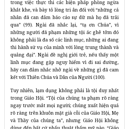
trong việc thực thi các biện pháp phòng ngừa
khắt khe, và bày tỏ lòng tri ân đối với “những cá
nhân đã can đảm báo cáo sự dữ mà họ đã trải
qua” (99). Ngài đã nhắc lại, “tạ ơn Chúa”, vì
những người đã phạm những tội ác ghê tởm đó
không phải là đa số các linh mục, những ai đang
thi hành sứ vụ của mình với lòng trung thành và
quảng đại”. Ngài đề nghị giới trẻ, nếu thấy một
linh mục đang gặp nguy hiểm vì đi sai đường,
hãy can đảm nhắc nhở ngài về những gì đã cam
kết với Thiên Chúa và Dân của Người (100).
Tuy nhiên, lạm dụng không phải là tội duy nhất
trong Giáo Hội. “Tội của chúng ta phạm rõ ràng
ngay trước mắt mọi người; chúng xuất hiện quá
rõ ràng trên khuôn mặt già cỗi của Giáo Hội, Mẹ
và Thầy của chúng ta”, nhưng Giáo Hội không
dùng đến bất cứ phẩu thuật thẩm mỹ nào, “Giáo