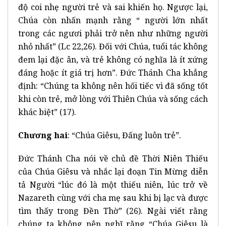
độ coi nhẹ người trẻ và sai khiến họ. Ngược lại,
Chúa còn nhấn mạnh rằng “ người lớn nhất
trong các ngươi phải trở nên như những người
nhỏ nhất” (Lc 22,26). Đối với Chúa, tuổi tác không
đem lại đặc ân, và trẻ không có nghĩa là ít xứng
đáng hoặc ít giá trị hơn”. Đức Thánh Cha khẳng
định: “Chúng ta không nên hối tiếc vì đã sống tốt
khi còn trẻ, mở lòng với Thiên Chúa và sống cách
khác biệt” (17).
Chương hai
: “Chúa Giêsu, Đấng luôn trẻ”.
Đức Thánh Cha nói về chủ đề Thời Niên Thiếu
của Chúa Giêsu và nhắc lại đoạn Tin Mừng diễn
tả Người “lúc đó là một thiếu niên, lúc trở về
Nazareth cùng với cha mẹ sau khi bị lạc và được
tìm thấy trong Đền Thờ” (26). Ngài viết rằng
chúng ta không nên nghĩ rằng “Chúa Giêsu là