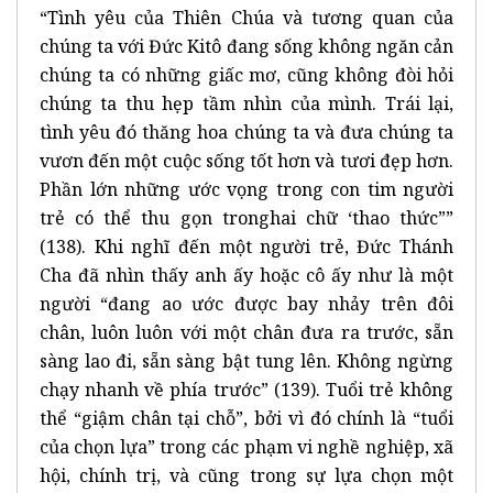
“Tình yêu của Thiên Chúa và tương quan của
chúng ta với Đức Kitô đang sống không ngăn cản
chúng ta có những giấc mơ, cũng không đòi hỏi
chúng ta thu hẹp tầm nhìn của mình. Trái lại,
tình yêu đó thăng hoa chúng ta và đưa chúng ta
vươn đến một cuộc sống tốt hơn và tươi đẹp hơn.
Phần lớn những ước vọng trong con tim người
trẻ có thể thu gọn tronghai chữ ‘thao thức””
(138). Khi nghĩ đến một người trẻ, Đức Thánh
Cha đã nhìn thấy anh ấy hoặc cô ấy như là một
người “đang ao ước được bay nhảy trên đôi
chân, luôn luôn với một chân đưa ra trước, sẵn
sàng lao đi, sẵn sàng bật tung lên. Không ngừng
chạy nhanh về phía trước” (139). Tuổi trẻ không
thể “giậm chân tại chỗ”, bởi vì đó chính là “tuổi
của chọn lựa” trong các phạm vi nghề nghiệp, xã
hội, chính trị, và cũng trong sự lựa chọn một