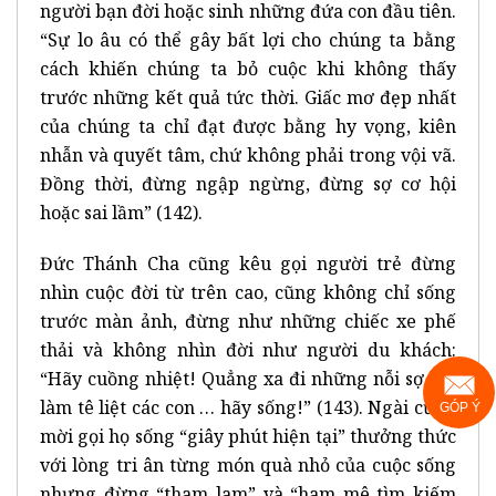
người bạn đời hoặc sinh những đứa con đầu tiên.
“Sự lo âu có thể gây bất lợi cho chúng ta bằng
cách khiến chúng ta bỏ cuộc khi không thấy
trước những kết quả tức thời. Giấc mơ đẹp nhất
của chúng ta chỉ đạt được bằng hy vọng, kiên
nhẫn và quyết tâm, chứ không phải trong vội vã.
Đồng thời, đừng ngập ngừng, đừng sợ cơ hội
hoặc sai lầm” (142).
Đức Thánh Cha cũng kêu gọi người trẻ đừng
nhìn cuộc đời từ trên cao, cũng không chỉ sống
trước màn ảnh, đừng như những chiếc xe phế
thải và không nhìn đời như người du khách:
“Hãy cuồng nhiệt! Quẳng xa đi những nỗi sợ hãi
làm tê liệt các con … hãy sống!” (143). Ngài cũng
GÓP Ý
mời gọi họ sống “giây phút hiện tại” thưởng thức
với lòng tri ân từng món quà nhỏ của cuộc sống
nhưng đừng “tham lam” và “ham mê tìm kiếm