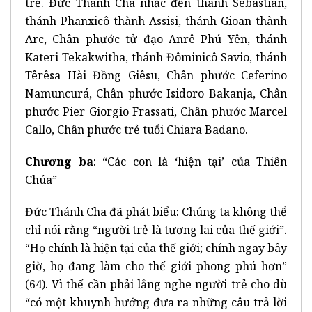
trẻ. Đức Thánh Cha nhắc đến thánh Sebastian,
thánh Phanxicô thành Assisi, thánh Gioan thành
Arc, Chân phước tử đạo Anrê Phú Yên, thánh
Kateri Tekakwitha, thánh Đôminicô Savio, thánh
Têrêsa Hài Đồng Giêsu, Chân phước Ceferino
Namuncurá, Chân phước Isidoro Bakanja, Chân
phước Pier Giorgio Frassati, Chân phước Marcel
Callo, Chân phước trẻ tuổi Chiara Badano.
Chương ba
: “Các con là ‘hiện tại’ của Thiên
Chúa”
Đức Thánh Cha đã phát biểu: Chúng ta không thể
chỉ nói rằng “người trẻ là tương lai của thế giới”.
“Họ chính là hiện tại của thế giới; chính ngay bây
giờ, họ đang làm cho thế giới phong phú hơn”
(64). Vì thế cần phải lắng nghe người trẻ cho dù
“có một khuynh hướng đưa ra những câu trả lời