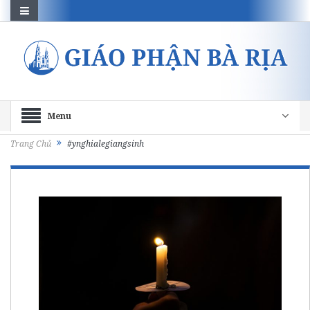
Menu
Trang Chủ
#ynghialegiangsinh