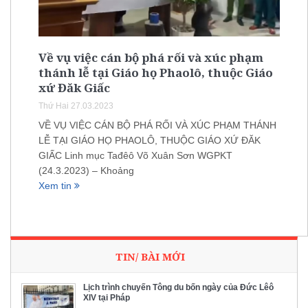
Về vụ việc cán bộ phá rối và xúc phạm
thánh lễ tại Giáo họ Phaolô, thuộc Giáo
xứ Đăk Giấc
Thứ Hai 27.03.2023
VỀ VỤ VIỆC CÁN BỘ PHÁ RỐI VÀ XÚC PHẠM THÁNH
LỄ TẠI GIÁO HỌ PHAOLÔ, THUỘC GIÁO XỨ ĐĂK
GIẤC Linh mục Tađêô Võ Xuân Sơn WGPKT
(24.3.2023) – Khoảng
Xem tin
TIN/ BÀI MỚI
Lịch trình chuyến Tông du bốn ngày của Đức Lêô
XIV tại Pháp