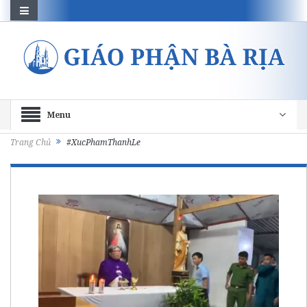
Menu
Trang Chủ
#XucPhamThanhLe