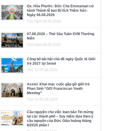
Gx. Hòa Phước: Đức Cha Emmanuel cử
hành Thánh lễ ban Bí tích Thêm Sức-
Ngày 06.08.2026
Thứ Năm 06.08.2026
07.08.2026 – Thứ Sáu Tuần XVIII Thường
Niên
Thứ Năm 06.08.2026
Công bố bài hát chủ đề ngày Quốc tế Giới
trẻ 2027 tại Seoul
Thứ Tư 05.08.2026
Assisi: Khai mạc cuộc gặp gỡ giới trẻ
Phan Sinh “GO! Franciscan Youth
Meeting”
Thứ Tư 05.08.2026
Cầu nguyện cho việc loan báo Tin mừng
tại các thành phố – Suy niệm dựa theo ý
cầu nguyện của Đức Giáo hoàng tháng
8/2026 phần I