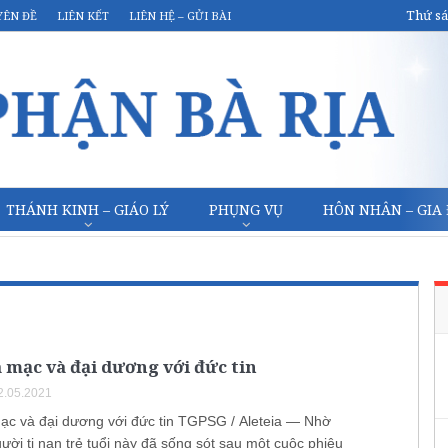
Thứ sá
YÊN ĐỀ
LIÊN KẾT
LIÊN HỆ – GỬI BÀI
THÁNH KINH – GIÁO LÝ
PHỤNG VỤ
HÔN NHÂN – GIA
 mạc và đại dương với đức tin
2.05.2021
ạc và đại dương với đức tin TGPSG / Aleteia — Nhờ
gười tị nạn trẻ tuổi này đã sống sót sau một cuộc phiêu