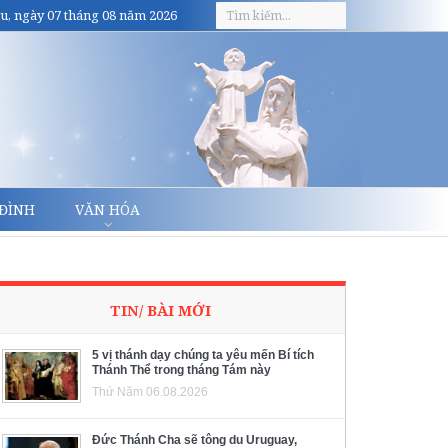
u, ngày 07 tháng 08 năm 2026
 ĐÌNH
VĂN HÓA
TIN/ BÀI MỚI
5 vị thánh dạy chúng ta yêu mến Bí tích
Thánh Thể trong tháng Tám này
Thứ Năm 06.08.2026
Đức Thánh Cha sẽ tông du Uruguay,