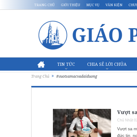
TRANG CHỦ
GIỚI THIỆU
MỤC VỤ
VĂN KIỆN
CHU
TIN TỨC
CHIA SẺ LỜI CHÚA
Trang Chủ
#vuotsamacvadaiduong
Vượt sa
Chủ Nhật 0
Vượt sa m
đức tin, n