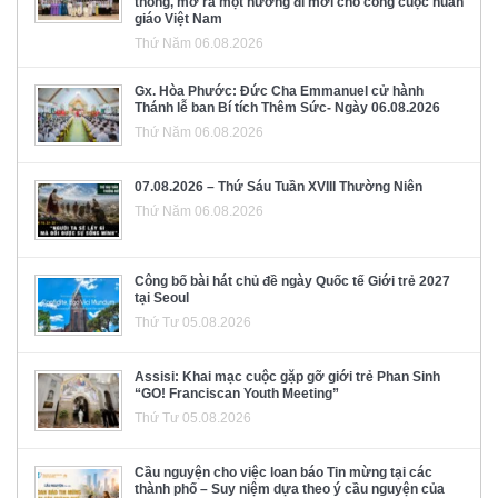
thông, mở ra một hướng đi mới cho công cuộc huấn
giáo Việt Nam
Thứ Năm 06.08.2026
Gx. Hòa Phước: Đức Cha Emmanuel cử hành
Thánh lễ ban Bí tích Thêm Sức- Ngày 06.08.2026
Thứ Năm 06.08.2026
07.08.2026 – Thứ Sáu Tuần XVIII Thường Niên
Thứ Năm 06.08.2026
Công bố bài hát chủ đề ngày Quốc tế Giới trẻ 2027
tại Seoul
Thứ Tư 05.08.2026
Assisi: Khai mạc cuộc gặp gỡ giới trẻ Phan Sinh
“GO! Franciscan Youth Meeting”
Thứ Tư 05.08.2026
Cầu nguyện cho việc loan báo Tin mừng tại các
thành phố – Suy niệm dựa theo ý cầu nguyện của