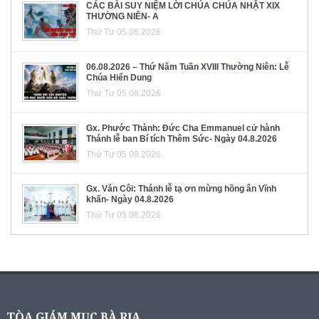
CÁC BÀI SUY NIỆM LỜI CHÚA CHÚA NHẬT XIX
THƯỜNG NIÊN- A
Thứ Tư 05.08.2026
06.08.2026 – Thứ Năm Tuần XVIII Thường Niên: Lễ
Chúa Hiển Dung
Thứ Tư 05.08.2026
Gx. Phước Thành: Đức Cha Emmanuel cử hành
Thánh lễ ban Bí tích Thêm Sức- Ngày 04.8.2026
Thứ Tư 05.08.2026
Gx. Văn Côi: Thánh lễ tạ ơn mừng hồng ân Vĩnh
khấn- Ngày 04.8.2026
Thứ Tư 05.08.2026
TÒA GIÁM MỤC BÀ RỊA