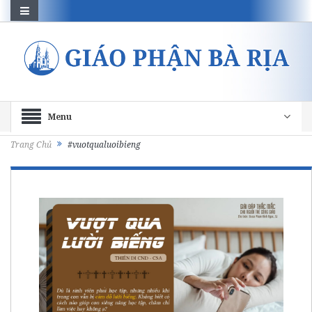
Menu
Trang Chủ
#vuotqualuoibieng