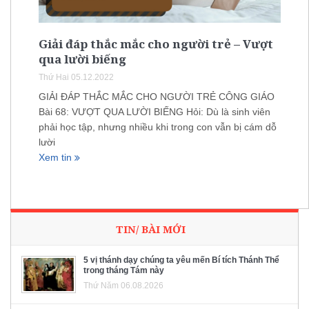
Giải đáp thắc mắc cho người trẻ – Vượt
qua lười biếng
Thứ Hai 05.12.2022
GIẢI ĐÁP THẮC MẮC CHO NGƯỜI TRẺ CÔNG GIÁO
Bài 68: VƯỢT QUA LƯỜI BIẾNG Hỏi: Dù là sinh viên
phải học tập, nhưng nhiều khi trong con vẫn bị cám dỗ
lười
Xem tin
TIN/ BÀI MỚI
5 vị thánh dạy chúng ta yêu mến Bí tích Thánh Thể
trong tháng Tám này
Thứ Năm 06.08.2026