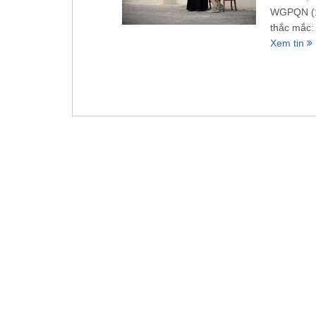
WGPQN (15
thắc mắc: 
Xem tin