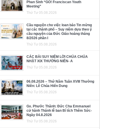
Phan Sinh “GO! Franciscan Youth
Meeting”
Thứ Tư 05.08.2026
Cầu nguyện cho việc loan báo Tin mừng
tại các thành phố – Suy niệm dựa theo ý
cầu nguyện của Đức Giáo hoàng tháng
8/2026 phần I
Thứ Tư 05.08.2026
CÁC BÀI SUY NIỆM LỜI CHÚA CHÚA
NHẬT XIX THƯỜNG NIÊN- A
Thứ Tư 05.08.2026
06.08.2026 – Thứ Năm Tuần XVIII Thường
Niên: Lễ Chúa Hiển Dung
Thứ Tư 05.08.2026
Gx. Phước Thành: Đức Cha Emmanuel
cử hành Thánh lễ ban Bí tích Thêm Sức-
Ngày 04.8.2026
Thứ Tư 05.08.2026