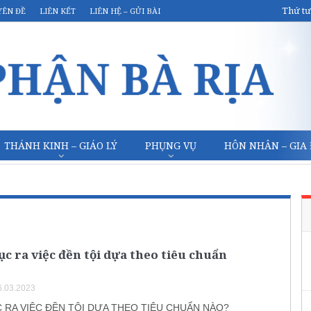
Thứ tư
YÊN ĐỀ
LIÊN KẾT
LIÊN HỆ – GỬI BÀI
THÁNH KINH – GIÁO LÝ
PHỤNG VỤ
HÔN NHÂN – GIA
c ra việc đền tội dựa theo tiêu chuẩn
.03.2023
 RA VIỆC ĐỀN TỘI DỰA THEO TIÊU CHUẨN NÀO?