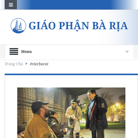
Menu
Trang Chủ
#viecbacai