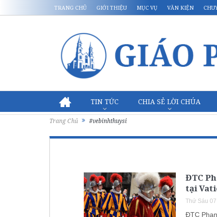
TRANG CHỦ
GIỚI THIỆU
MỤC VỤ
VĂN KIỆN
CHU
TIN TỨC
CHIA SẺ LỜI CHÚA
Trang Chủ
#vebinhthuysi
ĐTC Pha
tại Vat
Thứ Sáu 07
ĐTC Phanx