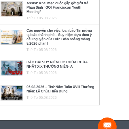
Assisi: Khai mạc cuộc gặp gỡ giới trẻ
Phan Sinh “GO! Franciscan Youth
Meeting”
Thứ Tư 05.08.2026
Cầu nguyện cho việc loan báo Tin mừng
tại các thành phố – Suy niệm dựa theo ý
cầu nguyện của Đức Giáo hoàng tháng
8/2026 phần I
Thứ Tư 05.08.2026
CÁC BÀI SUY NIỆM LỜI CHÚA CHÚA
NHẬT XIX THƯỜNG NIÊN- A
Thứ Tư 05.08.2026
06.08.2026 – Thứ Năm Tuần XVIII Thường
Niên: Lễ Chúa Hiển Dung
Thứ Tư 05.08.2026