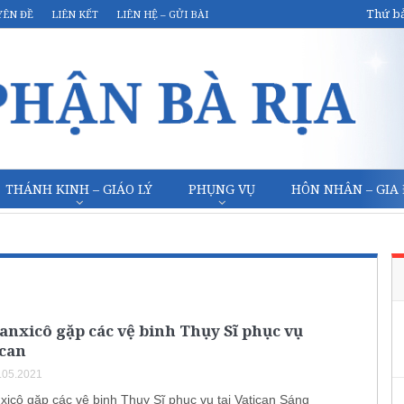
Thứ bả
YÊN ĐỀ
LIÊN KẾT
LIÊN HỆ – GỬI BÀI
THÁNH KINH – GIÁO LÝ
PHỤNG VỤ
HÔN NHÂN – GIA
nxicô gặp các vệ binh Thụy Sĩ phục vụ
ican
.05.2021
icô gặp các vệ binh Thụy Sĩ phục vụ tại Vatican Sáng