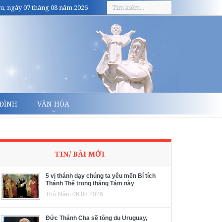
u, ngày 07 tháng 08 năm 2026
 ĐÌNH
VĂN HÓA
TIN/ BÀI MỚI
5 vị thánh dạy chúng ta yêu mến Bí tích
Thánh Thể trong tháng Tám này
Thứ Năm 06.08.2026
Đức Thánh Cha sẽ tông du Uruguay,