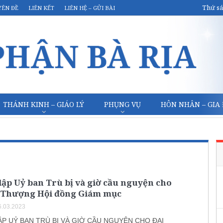
Thứ sá
YÊN ĐỀ
LIÊN KẾT
LIÊN HỆ – GỬI BÀI
THÁNH KINH – GIÁO LÝ
PHỤNG VỤ
HÔN NHÂN – GIA
ập Uỷ ban Trù bị và giờ cầu nguyện cho
i Thượng Hội đồng Giám mục
.03.2023
P UỶ BAN TRÙ BỊ VÀ GIỜ CẦU NGUYỆN CHO ĐẠI