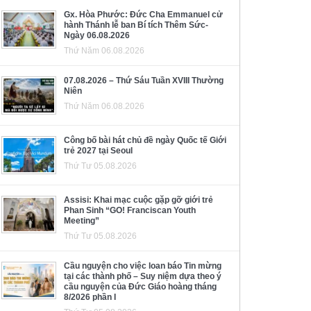
Gx. Hòa Phước: Đức Cha Emmanuel cử
hành Thánh lễ ban Bí tích Thêm Sức-
Ngày 06.08.2026
Thứ Năm 06.08.2026
07.08.2026 – Thứ Sáu Tuần XVIII Thường
Niên
Thứ Năm 06.08.2026
Công bố bài hát chủ đề ngày Quốc tế Giới
trẻ 2027 tại Seoul
Thứ Tư 05.08.2026
Assisi: Khai mạc cuộc gặp gỡ giới trẻ
Phan Sinh “GO! Franciscan Youth
Meeting”
Thứ Tư 05.08.2026
Cầu nguyện cho việc loan báo Tin mừng
tại các thành phố – Suy niệm dựa theo ý
cầu nguyện của Đức Giáo hoàng tháng
8/2026 phần I