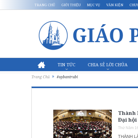
TRANG CHỦ
GIỚI THIỆU
MỤC VỤ
VĂN KIỆN
CHU
TIN TỨC
CHIA SẺ LỜI CHÚA
Trang Chủ
#uybantrubi
Thành l
Đại hộ
Thứ Năm 16
THÀNH LẬ