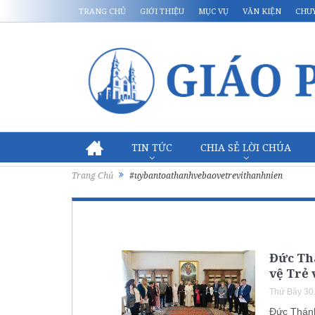
TRANG CHỦ
GIỚI THIỆU
MỤC VỤ
VĂN KIỆN
CHU
TIN TỨC
CHIA SẺ LỜI CHÚA
Trang Chủ
#uybantoathanhvebaovetrevithanhnien
Đức Th
vệ Trẻ 
Thứ Bảy 30
Đức Thánh