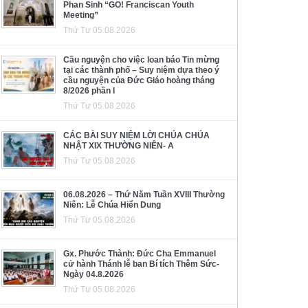
Phan Sinh “GO! Franciscan Youth
Meeting”
Thứ Tư 05.08.2026
Cầu nguyện cho việc loan báo Tin mừng
tại các thành phố – Suy niệm dựa theo ý
cầu nguyện của Đức Giáo hoàng tháng
8/2026 phần I
Thứ Tư 05.08.2026
CÁC BÀI SUY NIỆM LỜI CHÚA CHÚA
NHẬT XIX THƯỜNG NIÊN- A
Thứ Tư 05.08.2026
06.08.2026 – Thứ Năm Tuần XVIII Thường
Niên: Lễ Chúa Hiển Dung
Thứ Tư 05.08.2026
Gx. Phước Thành: Đức Cha Emmanuel
cử hành Thánh lễ ban Bí tích Thêm Sức-
Ngày 04.8.2026
Thứ Tư 05.08.2026