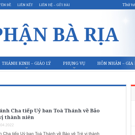
Thứ tư
YÊN ĐỀ
LIÊN KẾT
LIÊN HỆ – GỬI BÀI
THÁNH KINH – GIÁO LÝ
PHỤNG VỤ
HÔN NHÂN – GIA
ánh Cha tiếp Uỷ ban Toà Thánh về Bảo
vị thành niên
.04.2022
 Cha tiếp Uỷ ban Toà Thánh về Bảo vệ Trẻ vị thành