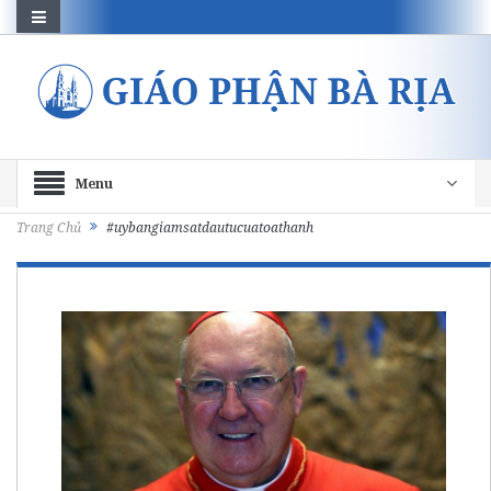
Menu
Trang Chủ
#uybangiamsatdautucuatoathanh