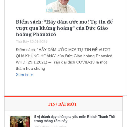
Điểm sách: “Hãy dám ước mơ! Tự tin để
vượt qua khủng hoảng” của Đức Giáo
hoàng Phanxicô
Thứ Bảy 30.01.2021
Điểm sách: “HÃY DÁM ƯỚC MƠ! TỰ TIN ĐỂ VƯỢT
QUA KHỦNG HOẢNG” của Đức Giáo hoàng Phanxicô
WHĐ (29.1.2021) – Trận đại dịch COVID-19 là một
thảm hoạ chung
Xem tin
TIN/ BÀI MỚI
5 vị thánh dạy chúng ta yêu mến Bí tích Thánh Thể
trong tháng Tám này