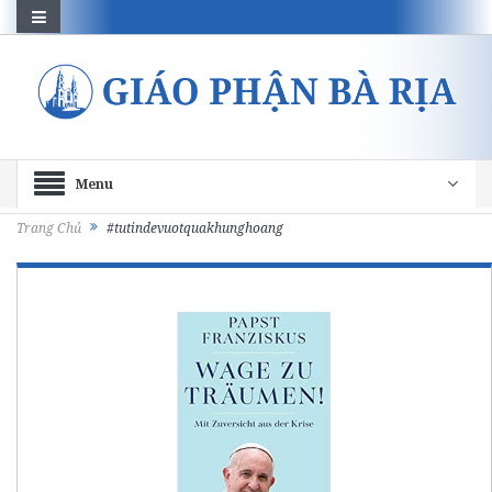
Menu
Trang Chủ
#tutindevuotquakhunghoang