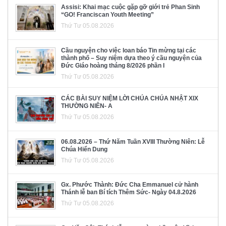
Assisi: Khai mạc cuộc gặp gỡ giới trẻ Phan Sinh
“GO! Franciscan Youth Meeting”
Thứ Tư 05.08.2026
Cầu nguyện cho việc loan báo Tin mừng tại các
thành phố – Suy niệm dựa theo ý cầu nguyện của
Đức Giáo hoàng tháng 8/2026 phần I
Thứ Tư 05.08.2026
CÁC BÀI SUY NIỆM LỜI CHÚA CHÚA NHẬT XIX
THƯỜNG NIÊN- A
Thứ Tư 05.08.2026
06.08.2026 – Thứ Năm Tuần XVIII Thường Niên: Lễ
Chúa Hiển Dung
Thứ Tư 05.08.2026
Gx. Phước Thành: Đức Cha Emmanuel cử hành
Thánh lễ ban Bí tích Thêm Sức- Ngày 04.8.2026
Thứ Tư 05.08.2026