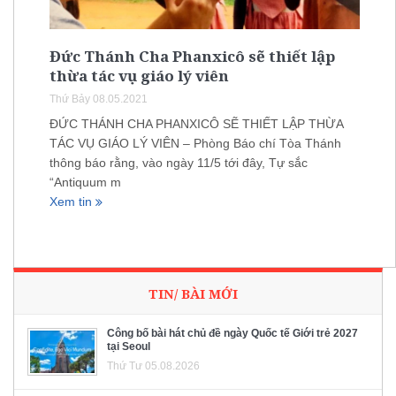
Đức Thánh Cha Phanxicô sẽ thiết lập
thừa tác vụ giáo lý viên
Thứ Bảy 08.05.2021
ĐỨC THÁNH CHA PHANXICÔ SẼ THIẾT LẬP THỪA
TÁC VỤ GIÁO LÝ VIÊN – Phòng Báo chí Tòa Thánh
thông báo rằng, vào ngày 11/5 tới đây, Tự sắc
“Antiquum m
Xem tin
TIN/ BÀI MỚI
Công bố bài hát chủ đề ngày Quốc tế Giới trẻ 2027
tại Seoul
Thứ Tư 05.08.2026