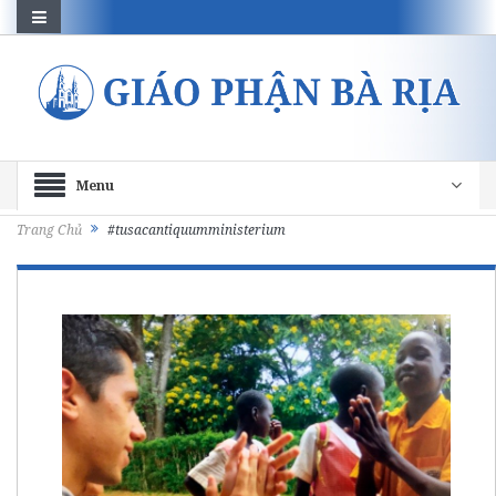
Menu
Trang Chủ
#tusacantiquumministerium