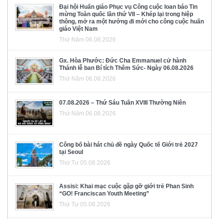
Đại hội Huấn giáo Phục vụ Công cuộc loan báo Tin
mừng Toàn quốc lần thứ VII – Khép lại trong hiệp
thông, mở ra một hướng đi mới cho công cuộc huấn
giáo Việt Nam
Thứ Năm 06.08.2026
Gx. Hòa Phước: Đức Cha Emmanuel cử hành
Thánh lễ ban Bí tích Thêm Sức- Ngày 06.08.2026
Thứ Năm 06.08.2026
07.08.2026 – Thứ Sáu Tuần XVIII Thường Niên
Thứ Năm 06.08.2026
Công bố bài hát chủ đề ngày Quốc tế Giới trẻ 2027
tại Seoul
Thứ Tư 05.08.2026
Assisi: Khai mạc cuộc gặp gỡ giới trẻ Phan Sinh
“GO! Franciscan Youth Meeting”
Thứ Tư 05.08.2026