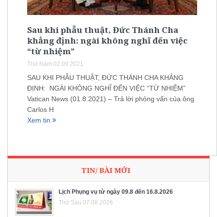
Sau khi phẫu thuật, Đức Thánh Cha
khẳng định: ngài không nghĩ đến việc
“từ nhiệm”
Thứ Năm 02.09.2021
SAU KHI PHẪU THUẬT, ĐỨC THÁNH CHA KHẲNG
ĐỊNH: NGÀI KHÔNG NGHĨ ĐẾN VIỆC “TỪ NHIỆM”
Vatican News (01.8.2021) – Trả lời phỏng vấn của ông
Carlos H
Xem tin
TIN/ BÀI MỚI
Lịch Phụng vụ từ ngày 09.8 đến 16.8.2026
Thứ Sáu 07.08.2026