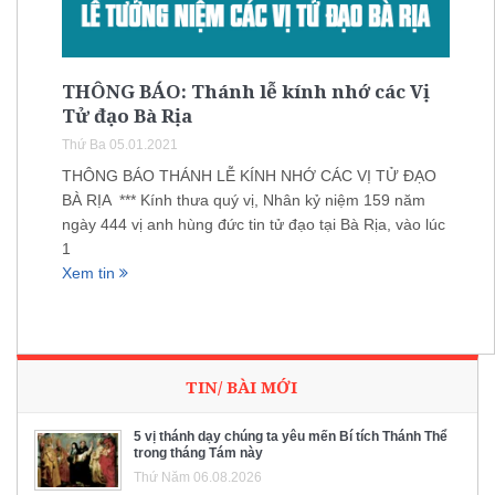
THÔNG BÁO: Thánh lễ kính nhớ các Vị
Tử đạo Bà Rịa
Thứ Ba 05.01.2021
THÔNG BÁO THÁNH LỄ KÍNH NHỚ CÁC VỊ TỬ ĐẠO
BÀ RỊA *** Kính thưa quý vị, Nhân kỷ niệm 159 năm
ngày 444 vị anh hùng đức tin tử đạo tại Bà Rịa, vào lúc
1
Xem tin
TIN/ BÀI MỚI
5 vị thánh dạy chúng ta yêu mến Bí tích Thánh Thể
trong tháng Tám này
Thứ Năm 06.08.2026