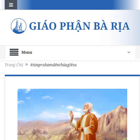
Menu
Trang Chủ
#từaprahamđếnchúagiêsu