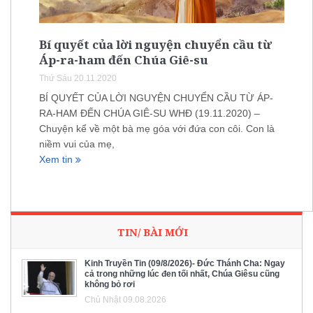
Bí quyết của lời nguyện chuyển cầu từ
Áp-ra-ham đến Chúa Giê-su
Thứ Sáu 20.11.2020
BÍ QUYẾT CỦA LỜI NGUYỆN CHUYỂN CẦU TỪ ÁP-
RA-HAM ĐẾN CHÚA GIÊ-SU WHĐ (19.11.2020) –
Chuyện kể về một bà mẹ góa với đứa con côi. Con là
niềm vui của mẹ,
Xem tin
TIN/ BÀI MỚI
Kinh Truyền Tin (09/8/2026)- Đức Thánh Cha: Ngay
cả trong những lúc đen tối nhất, Chúa Giêsu cũng
không bỏ rơi
Chủ Nhật 09.08.2026