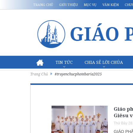
TRANG CHỦ
GIỚI THIỆU
MỤC VỤ
VĂN KIỆN
CHU
TIN TỨC
CHIA SẺ LỜI CHÚA
Trang Chủ
#truyenchucphotebaria2025
Giáo p
Giêsu v
Thứ Bảy 28
GIÁO PHẬ