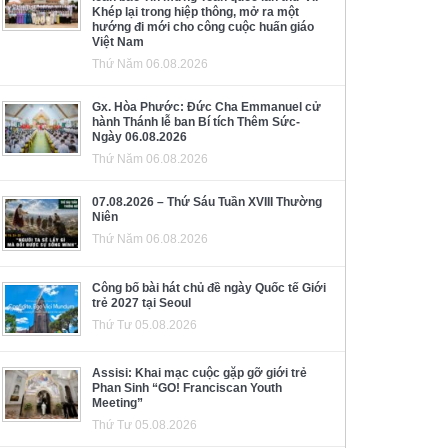
Khép lại trong hiệp thông, mở ra một
hướng đi mới cho công cuộc huấn giáo
Việt Nam
Thứ Năm 06.08.2026
Gx. Hòa Phước: Đức Cha Emmanuel cử
hành Thánh lễ ban Bí tích Thêm Sức-
Ngày 06.08.2026
Thứ Năm 06.08.2026
07.08.2026 – Thứ Sáu Tuần XVIII Thường
Niên
Thứ Năm 06.08.2026
Công bố bài hát chủ đề ngày Quốc tế Giới
trẻ 2027 tại Seoul
Thứ Tư 05.08.2026
Assisi: Khai mạc cuộc gặp gỡ giới trẻ
Phan Sinh “GO! Franciscan Youth
Meeting”
Thứ Tư 05.08.2026