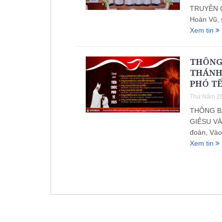
TRUYỀN CH
Hoàn Vũ, 
Xem tin
THÔNG 
THÁNH
PHÓ TẾ
Thứ Năm 26
THÔNG BÁ
GIÊSU VÀ
đoàn, Vào
Xem tin