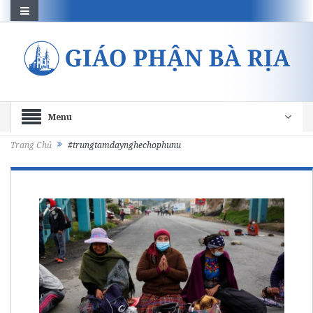
Menu
Trang Chủ
#trungtamdaynghechophunu