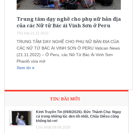
Trung tâm dạy nghề cho phụ nữ bản địa
của các Nữ tử Bác ái Vinh Sơn ở Peru
Thứ Hai 21.11.2022
TRUNG TÂM DẠY NGHỀ CHO PHỤ NỮ BẢN ĐỊA CỦA
CÁC NỮ TỬ BÁC ÁI VINH SƠN Ở PERU Vatican News
(21.11.2022) – Ở Peru, các Nữ Tử Bác Ái Vinh Sơn
Phaolô vừa mở
Xem tin
TIN/ BÀI MỚI
Kinh Truyền Tin (09/8/2026)- Đức Thánh Cha: Ngay
cả trong những lúc đen tối nhất, Chúa Giêsu cũng
không bỏ rơi
Chủ Nhật 09.08.2026