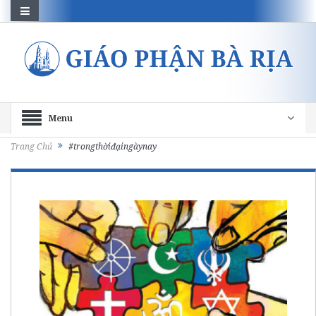
Menu
Trang Chủ
#trongthờiđạingàynay