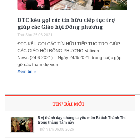
ĐTC kêu gọi các tín hữu tiếp tục trợ
giúp các Giáo hội Đông phương
Thứ Sáu 25.06.2021
ĐTC KÊU GỌI CÁC TÍN HỮU TIẾP TỤC TRỢ GIÚP
CÁC GIÁO HỘI ĐÔNG PHƯƠNG Vatican
News (24.6.2021) – Ngày 24/6/2021, trong cuộc gặp
gỡ các tham dự viên
Xem tin
TIN/ BÀI MỚI
5 vị thánh dạy chúng ta yêu mến Bí tích Thánh Thể
trong tháng Tám này
Thứ Năm 06.08.2026