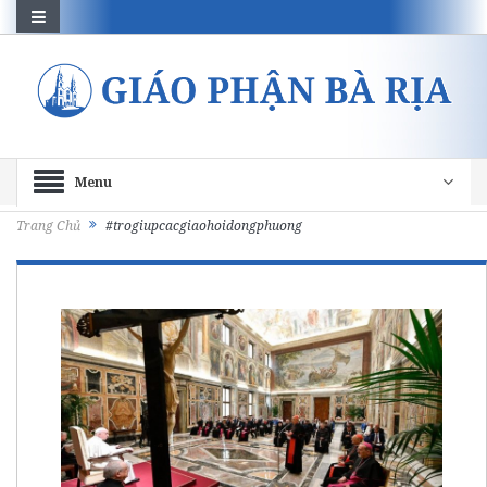
Menu
Trang Chủ
#trogiupcacgiaohoidongphuong