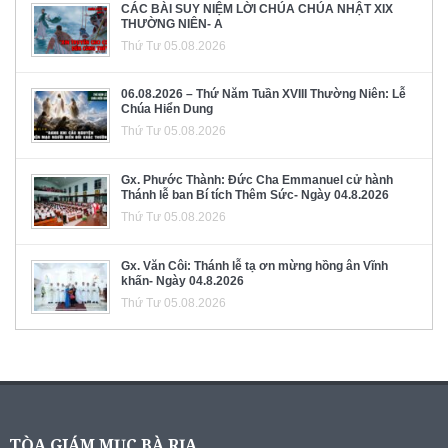
CÁC BÀI SUY NIỆM LỜI CHÚA CHÚA NHẬT XIX
THƯỜNG NIÊN- A
Thứ Tư 05.08.2026
06.08.2026 – Thứ Năm Tuần XVIII Thường Niên: Lễ
Chúa Hiển Dung
Thứ Tư 05.08.2026
Gx. Phước Thành: Đức Cha Emmanuel cử hành
Thánh lễ ban Bí tích Thêm Sức- Ngày 04.8.2026
Thứ Tư 05.08.2026
Gx. Văn Côi: Thánh lễ tạ ơn mừng hồng ân Vĩnh
khấn- Ngày 04.8.2026
Thứ Tư 05.08.2026
TÒA GIÁM MỤC BÀ RỊA